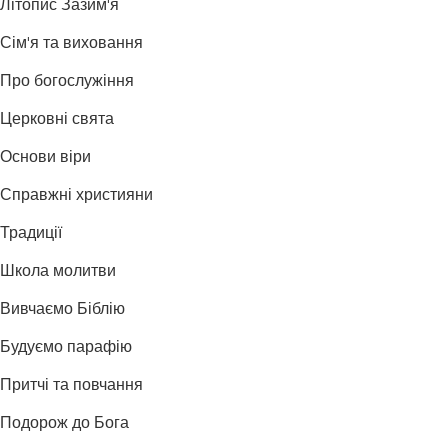
Літопис Зазим'я
Сім'я та виховання
Про богослужіння
Церковні свята
Основи віри
Справжні християни
Традиції
Школа молитви
Вивчаємо Біблію
Будуємо парафію
Притчі та повчання
Подорож до Бога