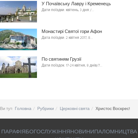
У Почаївську Лавру і Кременець
Дати поїздки: квітень, 3 дня /…
Монастирі Святої гори Афон
Дата поїздки: 2 квітня 2017, 8…
По святиням Грузії
Дати поїздок: 17-24 квітня, 8 днів/7…
Ви тут:
Головна
Рубрики
Церковні свята
Христос Воскрес!
ПАРАФІЯ
БОГОСЛУЖІННЯ
НОВИНИ
ПАЛОМНИЦТВА