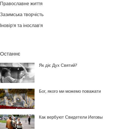
Православне життя
Зазимська творчість
Іновір'я та інослав'я
Останнє
Як діє Дух Святий?
Бог, якого ми можемо поважати
Как вербуют Свидетели Иеговы