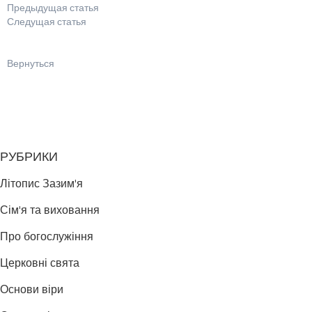
Предыдущая статья
Следущая статья
Вернуться
РУБРИКИ
Літопис Зазим'я
Сім'я та виховання
Про богослужіння
Церковні свята
Основи віри