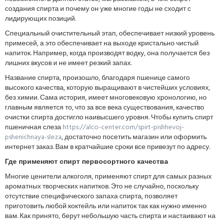
создания спирта и почему он уже многие годы не сходит с
лидирующих позиций.
Специальный очистительный этап, обеспечивает низкий уровень
примесей, а это обеспечивает на выходе кристально чистый
напиток. Например, когда производят водку, она получается без
лишних вкусов и не имеет резкий запах.
Название спирта, произошло, благодаря пшенице самого
высокого качества, которую выращивают в чистейших условиях,
без химии. Сама история, имеет многовековую хронологию, но
главным является то, что за все века существования, качество
очистки спирта достигло наивысшего уровня. Чтобы купить спирт
пшеничная слеза
https://alco-center.com/spirt-pishhevoj-
pshenichnaya-sleza
, достаточно посетить магазин или оформить
интернет заказ. Вам в кратчайшие сроки все привезут по адресу.
Где применяют спирт первосортного качества
Многие ценители алкоголя, применяют спирт для самых разных
ароматных творческих напитков. Это не случайно, поскольку
отсутствие специфического запаха спирта, позволяет
приготовить любой коктейль или напиток так как нужно именно
вам. Как принято, берут небольшую часть спирта и настаивают на