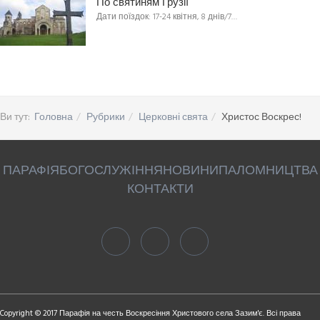
По святиням Грузії
Дати поїздок: 17-24 квітня, 8 днів/7…
Ви тут:
Головна
Рубрики
Церковні свята
Христос Воскрес!
ПАРАФІЯ
БОГОСЛУЖІННЯ
НОВИНИ
ПАЛОМНИЦТВА
КОНТАКТИ
Copyright © 2017 Парафія на честь Воскресіння Христового села Зазим'є. Всі права