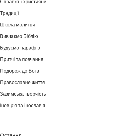
Справжні християни
Традиції
Школа молитви
Вивчаємо Біблію
Будуємо парафію
Притчі та повчання
Подорож до Бога
Православне життя
Зазимська творчість
Іновір'я та інослав'я
Останнє