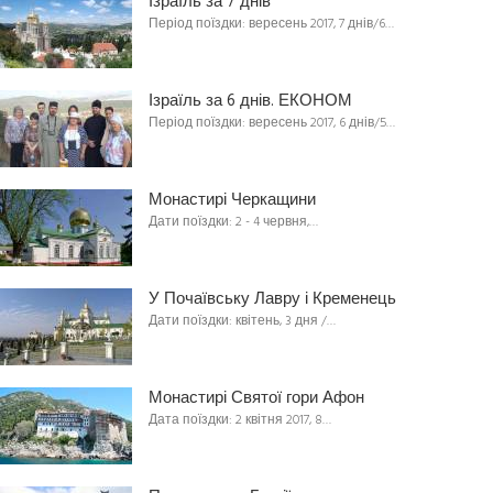
Ізраїль за 7 днів
Період поїздки: вересень 2017, 7 днів/6…
Ізраїль за 6 днів. ЕКОНОМ
Період поїздки: вересень 2017, 6 днів/5…
Монастирі Черкащини
Дати поїздки: 2 - 4 червня,…
У Почаївську Лавру і Кременець
Дати поїздки: квітень, 3 дня /…
Монастирі Святої гори Афон
Дата поїздки: 2 квітня 2017, 8…