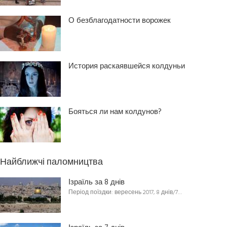
О безблагодатности ворожек
История раскаявшейся колдуньи
Бояться ли нам колдунов?
Найближчі паломництва
Ізраїль за 8 днів
Період поїздки: вересень 2017, 8 днів/7…