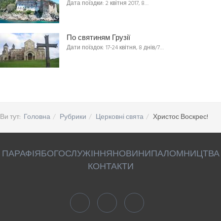
Дата поїздки: 2 квітня 2017, 8…
По святиням Грузії
Дати поїздок: 17-24 квітня, 8 днів/7…
Ви тут:
Головна
Рубрики
Церковні свята
Христос Воскрес!
ПАРАФІЯ
БОГОСЛУЖІННЯ
НОВИНИ
ПАЛОМНИЦТВА
КОНТАКТИ