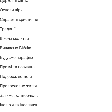
Церковні свята
Основи віри
Справжні християни
Традиції
Школа молитви
Вивчаємо Біблію
Будуємо парафію
Притчі та повчання
Подорож до Бога
Православне життя
Зазимська творчість
Іновір'я та інослав'я