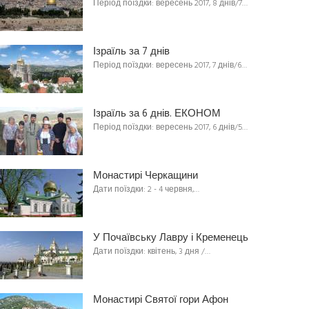
Період поїздки: вересень 2017, 8 днів/7…
Ізраїль за 7 днів
Період поїздки: вересень 2017, 7 днів/6…
Ізраїль за 6 днів. ЕКОНОМ
Період поїздки: вересень 2017, 6 днів/5…
Монастирі Черкащини
Дати поїздки: 2 - 4 червня,…
У Почаївську Лавру і Кременець
Дати поїздки: квітень, 3 дня /…
Монастирі Святої гори Афон