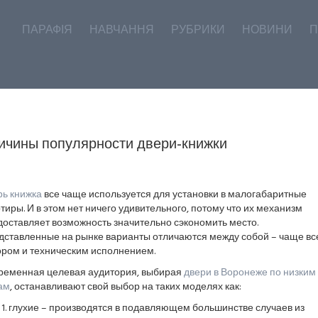
ПАРАФІЯ
НАВЧАННЯ
РУБРИКИ
НОВИНИ
П
ичины популярности двери-книжки
рь книжка
все чаще используется для установки в малогабаритные
тиры. И в этом нет ничего удивительного, потому что их механизм
доставляет возможность значительно сэкономить место.
дставленные на рынке варианты отличаются между собой – чаще вс
ором и техническим исполнением.
ременная целевая аудитория, выбирая
двери в Воронеже по низким
ам
, останавливают свой выбор на таких моделях как:
глухие – производятся в подавляющем большинстве случаев из