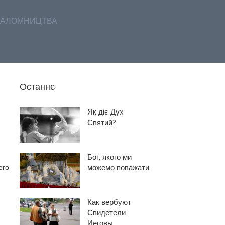
АЛОМНИЦТВА
Останнє
Як діє Дух
Святий?
Бог, якого ми
его
можемо поважати
Как вербуют
Свидетели
Иеговы