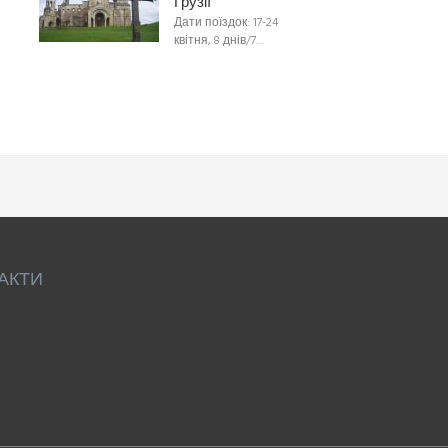
Грузії
Дати поїздок: 17-24
квітня, 8 днів/7…
АКТИ