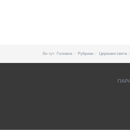
Ви тут:
Головна
Рубрики
Церковні свята
ПАР