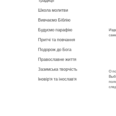
Традиції
Школа молитви
Вивчаємо Біблію
Будуємо парафію
Изде
самы
Притчі та повчання
Подорож до Бога
Православне життя
Зазимська творчість
О п
Выби
Іновір'я та інослав'я
пол
сле