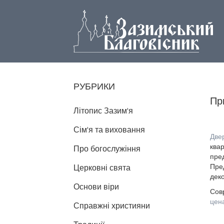
РУБРИКИ
Пр
Літопис Зазим'я
Сім'я та виховання
Две
квар
Про богослужіння
пре
Пре
Церковні свята
дек
Основи віри
Сов
цен
Справжні християни