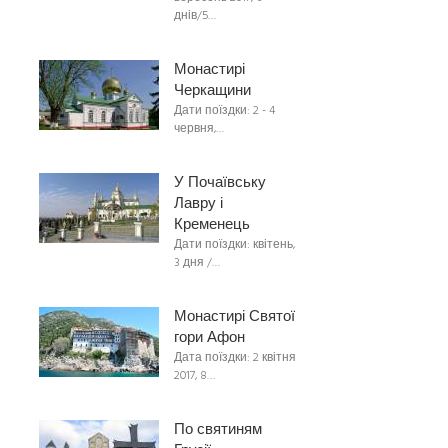
днів/5…
Монастирі
Черкащини
Дати поїздки: 2 - 4
червня,…
У Почаївську
Лавру і
Кременець
Дати поїздки: квітень,
3 дня /…
Монастирі Святої
гори Афон
Дата поїздки: 2 квітня
2017, 8…
По святиням