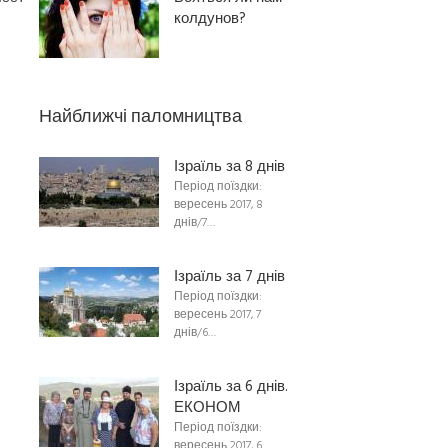
колдунов?
Найближчі паломництва
Ізраїль за 8 днів
Період поїздки:
вересень 2017, 8
днів/7…
Ізраїль за 7 днів
Період поїздки:
вересень 2017, 7
днів/6…
Ізраїль за 6 днів.
ЕКОНОМ
Період поїздки:
вересень 2017, 6