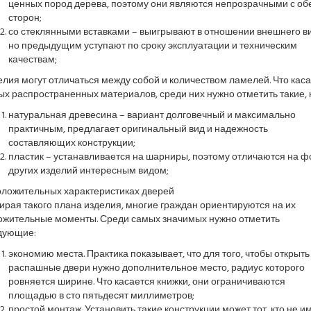
ценных пород дерева, поэтому они являются непрозрачными с об
сторон;
со стеклянными вставками – выигрывают в отношении внешнего в
но предыдущим уступают по сроку эксплуатации и техническим
качествам;
лия могут отличаться между собой и количеством ламелей. Что кас
х распространенных материалов, среди них нужно отметить такие, к
натуральная древесина – вариант долговечный и максимально
практичным, предлагает оригинальный вид и надежность
составляющих конструкции;
пластик – устанавливается на шарниры, поэтому отличаются на ф
других изделий интересным видом;
оложительных характеристиках дверей
рая такого плана изделия, многие граждан ориентируются на их
ожительные моменты. Среди самых значимых нужно отметить
дующие:
экономию места. Практика показывает, что для того, чтобы открыть
распашные двери нужно дополнительное место, радиус которого
ровняется ширине. Что касается книжки, они ограничиваются
площадью в сто пятьдесят миллиметров;
простой монтаж. Установить такие конструкции может тот, кто не и