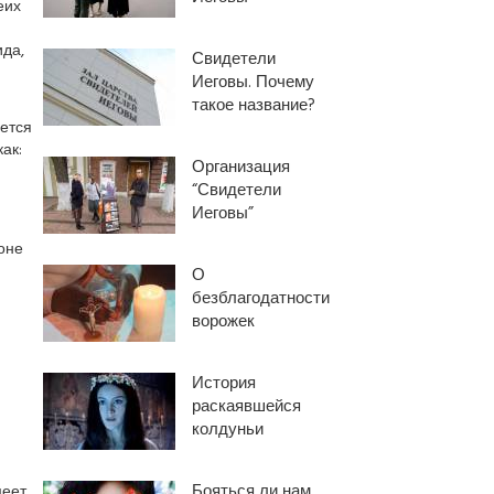
еих
ида,
Свидетели
Иеговы. Почему
такое название?
ается
ак:
Организация
“Свидетели
Иеговы”
оне
О
безблагодатности
ворожек
История
раскаявшейся
колдуньи
Бояться ли нам
меет