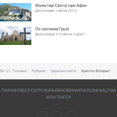
Монастирі Святої гори Афон
Дата поїздки: 2 квітня 2017, 8…
По святиням Грузії
Дати поїздок: 17-24 квітня, 8 днів/7…
Ви тут:
Головна
Рубрики
Церковні свята
Христос Воскрес!
ПАРАФІЯ
БОГОСЛУЖІННЯ
НОВИНИ
ПАЛОМНИЦТВА
КОНТАКТИ