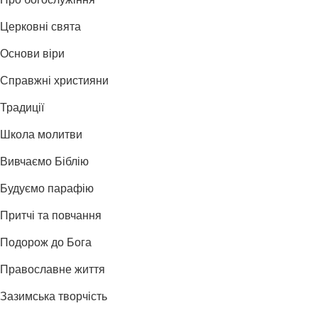
Про богослужіння
Церковні свята
Основи віри
Справжні християни
Традиції
Школа молитви
Вивчаємо Біблію
Будуємо парафію
Притчі та повчання
Подорож до Бога
Православне життя
Зазимська творчість