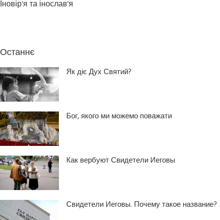
Іновір'я та інослав'я
Останнє
Як діє Дух Святий?
Бог, якого ми можемо поважати
Как вербуют Свидетели Иеговы
Свидетели Иеговы. Почему такое название?