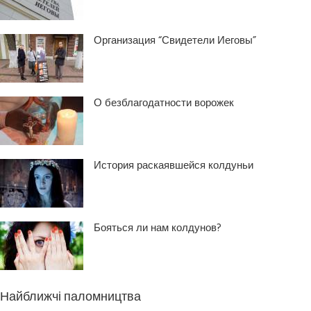
Организация “Свидетели Иеговы”
О безблагодатности ворожек
История раскаявшейся колдуньи
Бояться ли нам колдунов?
Найближчі паломництва