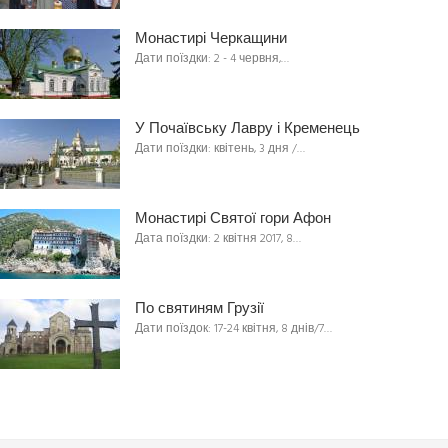
Монастирі Черкащини
Дати поїздки: 2 - 4 червня,…
У Почаївську Лавру і Кременець
Дати поїздки: квітень, 3 дня /…
Монастирі Святої гори Афон
Дата поїздки: 2 квітня 2017, 8…
По святиням Грузії
Дати поїздок: 17-24 квітня, 8 днів/7…