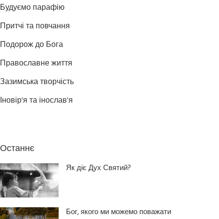
Будуємо парафію
Притчі та повчання
Подорож до Бога
Православне життя
Зазимська творчість
Іновір'я та інослав'я
Останнє
Як діє Дух Святий?
Бог, якого ми можемо поважати