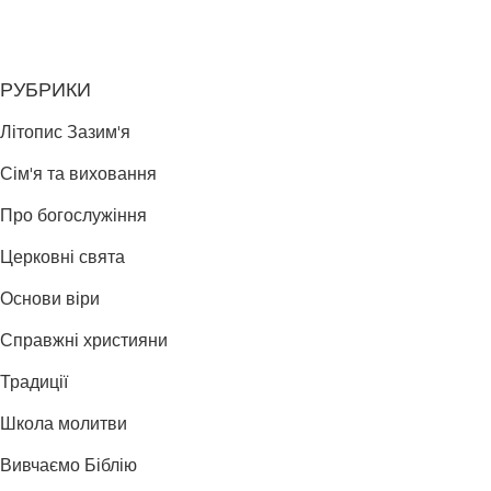
РУБРИКИ
Літопис Зазим'я
Сім'я та виховання
Про богослужіння
Церковні свята
Основи віри
Справжні християни
Традиції
Школа молитви
Вивчаємо Біблію