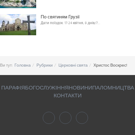
По святиням Грузії
Дати поїздок: 17-24 квітня, 8 днів/7…
Ви тут:
Головна
Рубрики
Церковні свята
Христос Воскрес!
ПАРАФІЯ
БОГОСЛУЖІННЯ
НОВИНИ
ПАЛОМНИЦТВА
КОНТАКТИ