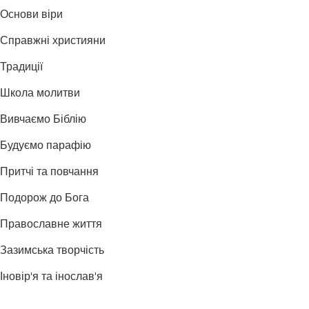
Основи віри
Справжні християни
Традиції
Школа молитви
Вивчаємо Біблію
Будуємо парафію
Притчі та повчання
Подорож до Бога
Православне життя
Зазимська творчість
Іновір'я та інослав'я