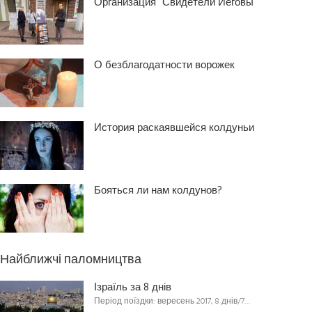
Организация “Свидетели Иеговы”
О безблагодатности ворожек
История раскаявшейся колдуньи
Бояться ли нам колдунов?
Найближчі паломництва
Ізраїль за 8 днів
Період поїздки: вересень 2017, 8 днів/7…