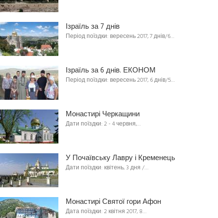
Ізраїль за 7 днів
Період поїздки: вересень 2017, 7 днів/6…
Ізраїль за 6 днів. ЕКОНОМ
Період поїздки: вересень 2017, 6 днів/5…
Монастирі Черкащини
Дати поїздки: 2 - 4 червня,…
У Почаївську Лавру і Кременець
Дати поїздки: квітень, 3 дня /…
Монастирі Святої гори Афон
Дата поїздки: 2 квітня 2017, 8…