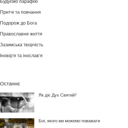
Будуємо парафію
Притчі та повчання
Подорож до Бога
Православне життя
Зазимська творчість
Іновір'я та інослав'я
Останнє
Як діє Дух Святий?
Бог, якого ми можемо поважати