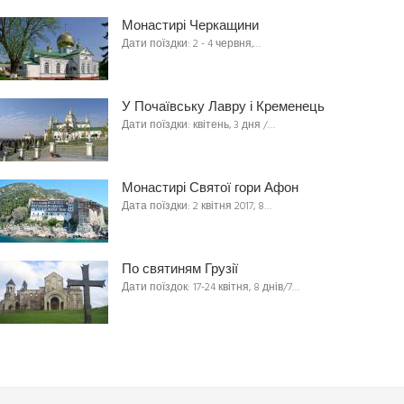
Монастирі Черкащини
Дати поїздки: 2 - 4 червня,…
У Почаївську Лавру і Кременець
Дати поїздки: квітень, 3 дня /…
Монастирі Святої гори Афон
Дата поїздки: 2 квітня 2017, 8…
По святиням Грузії
Дати поїздок: 17-24 квітня, 8 днів/7…