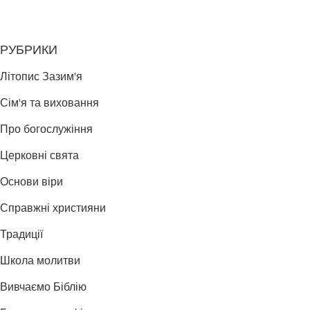
РУБРИКИ
Літопис Зазим'я
Сім'я та виховання
Про богослужіння
Церковні свята
Основи віри
Справжні християни
Традиції
Школа молитви
Вивчаємо Біблію