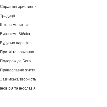
Справжні християни
Традиції
Школа молитви
Вивчаємо Біблію
Будуємо парафію
Притчі та повчання
Подорож до Бога
Православне життя
Зазимська творчість
Іновір'я та інослав'я