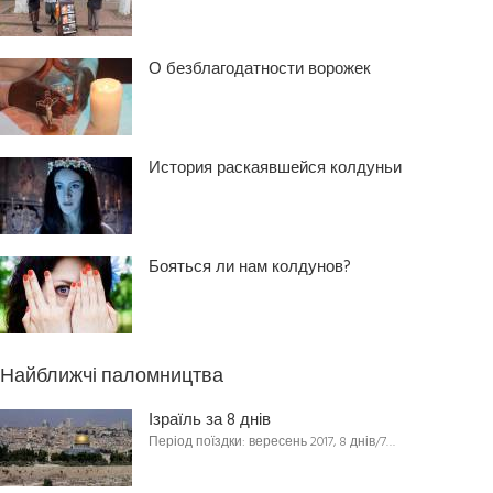
О безблагодатности ворожек
История раскаявшейся колдуньи
Бояться ли нам колдунов?
Найближчі паломництва
Ізраїль за 8 днів
Період поїздки: вересень 2017, 8 днів/7…