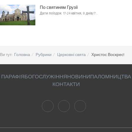
По святиням Грузії
Дати поїздок: 17-24 квітня, 8 днів/7…
Ви тут:
Головна
Рубрики
Церковні свята
Христос Воскрес!
ПАРАФІЯ
БОГОСЛУЖІННЯ
НОВИНИ
ПАЛОМНИЦТВА
КОНТАКТИ