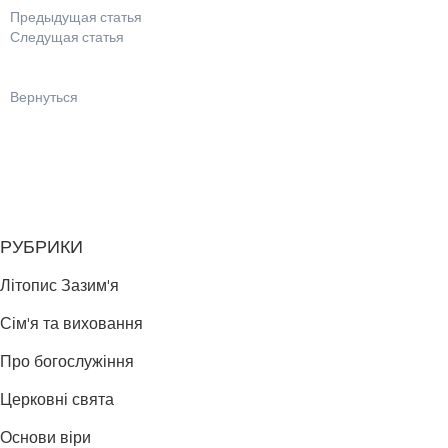
Предыдущая статья
Следущая статья
Вернуться
РУБРИКИ
Літопис Зазим'я
Сім'я та виховання
Про богослужіння
Церковні свята
Основи віри