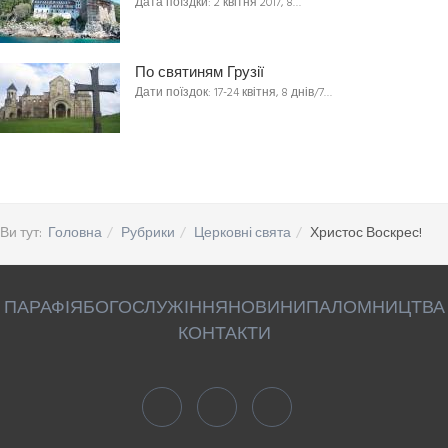
Дата поїздки: 2 квітня 2017, 8…
По святиням Грузії
Дати поїздок: 17-24 квітня, 8 днів/7…
Ви тут:
Головна
Рубрики
Церковні свята
Христос Воскрес!
ПАРАФІЯ
БОГОСЛУЖІННЯ
НОВИНИ
ПАЛОМНИЦТВА
КОНТАКТИ