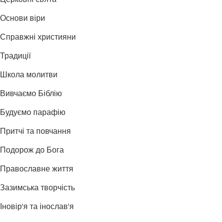
Церковні свята
Основи віри
Справжні християни
Традиції
Школа молитви
Вивчаємо Біблію
Будуємо парафію
Притчі та повчання
Подорож до Бога
Православне життя
Зазимська творчість
Іновір'я та інослав'я