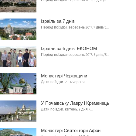
Період поїздки: вересень 2017, 8 днів/7…
Ізраїль за 7 днів
Період поїздки: вересень 2017, 7 днів/6…
Ізраїль за 6 днів. ЕКОНОМ
Період поїздки: вересень 2017, 6 днів/5…
Монастирі Черкащини
Дати поїздки: 2 - 4 червня,…
У Почаївську Лавру і Кременець
Дати поїздки: квітень, 3 дня /…
Монастирі Святої гори Афон