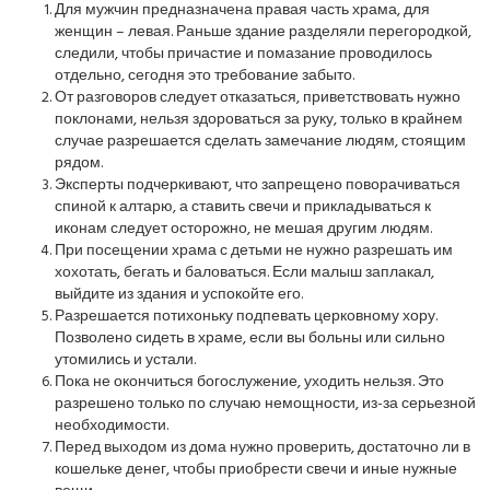
Для мужчин предназначена правая часть храма, для
женщин – левая. Раньше здание разделяли перегородкой,
следили, чтобы причастие и помазание проводилось
отдельно, сегодня это требование забыто.
От разговоров следует отказаться, приветствовать нужно
поклонами, нельзя здороваться за руку, только в крайнем
случае разрешается сделать замечание людям, стоящим
рядом.
Эксперты подчеркивают, что запрещено поворачиваться
спиной к алтарю, а ставить свечи и прикладываться к
иконам следует осторожно, не мешая другим людям.
При посещении храма с детьми не нужно разрешать им
хохотать, бегать и баловаться. Если малыш заплакал,
выйдите из здания и успокойте его.
Разрешается потихоньку подпевать церковному хору.
Позволено сидеть в храме, если вы больны или сильно
утомились и устали.
Пока не окончиться богослужение, уходить нельзя. Это
разрешено только по случаю немощности, из-за серьезной
необходимости.
Перед выходом из дома нужно проверить, достаточно ли в
кошельке денег, чтобы приобрести свечи и иные нужные