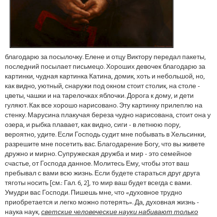
благодарю за посылочку. Елене и отцу Виктору передал пакеты,
последний посылает письмецо. Хороших девочек благодарю за
картинки, чудная картинка Катина, домик, хоть и небольшой, но,
как видно, уютный, снаружи под окном стоит столик, на столе -
цветы, чашки и на тарелочках яблочки. Дорога к дому, и дети
гуляют. Как все хорошо нарисовано. Эту картинку прилеплю на
стенку. Марусина плакучая береза чудно нарисована, стоит она у
озера, и рыбка плавает, как видно, сиги - в летнюю пору,
вероятно, удите. Если Господь судит мне побывать в Хельсинки,
разрешите мне посетить вас. Благодарение Богу, что вы живете
дружно и мирно. Супружеская дружба и мир - это семейное
счастье, от Господа данное. Молитесь Ему, чтобы этот ваш
пребывал с вами всю жизнь. Если будете стараться друг друга
тяготы носить [см.: Гал. 6, 2], то мир ваш будет всегда с вами.
Умудри вас Господи. Пишешь мне, что «духовное трудно
приобретается и легко можно потерять». Да, духовная жизнь -
наука наук,
светские человеческие науки набивают только