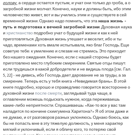
голову
, а сердце остается пустым, и учат они только до гроба, а о
загробной жизни молчат. Конечно, науки и должны быть, ибо этим
человечество живет, вот и вы учились этим и существуете в сей
временной жизни. Однако надо помнить, что эта
наша жизнь -
путь и подготовка к вечной загробной жизни
. Духовная наука
и
христианство
подробно учат о будущей жизни и как к ней
приготовляться. Духовная жизнь утешает и веселит, ибо и ты
чадо, временами хоть вмале испытывала, яко благ Господь. Еще
советую тебе: к умилению и слезам не стремись. Это приходит
без нашего ожидания. Конечно, если с нашей стороны будет
приготовлено место глубоким смирением. Святые отцы пишут:
если трудишься в какой добродетели и не видишь плода [см.: Гал.
5, 22] - не дивись, ибо Господь дает дарование не за труды, а за
смирение. Теперь есть у тебя книга «Невидимая брань». В этой
книге подробно, хорошо и справедливо говорится всесторонне о
духовной жизни
после смерти
, заглядывай туда чаще, в
оглавлении можешь подыскать нужное, когда переживаешь
какие-либо неприятности. Спрашиваешь: «Как-то все у вас там
наладится по кончине схиигумена Харитона?» Я об этом даже и
не думаю, и от разговоров разных уклоняюсь. Однако боюсь, как
бы не попасть мне в эту тяжелую должность, у меня характер
мягкий и уклончивый, если я обличу кого, то потеряю свой