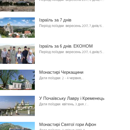
Період поїздки: вересень 2017, 8 днів/7…
Ізраїль за 7 днів
Період поїздки: вересень 2017, 7 днів/6…
Ізраїль за 6 днів. ЕКОНОМ
Період поїздки: вересень 2017, 6 днів/5…
Монастирі Черкащини
Дати поїздки: 2 - 4 червня,…
У Почаївську Лавру і Кременець
Дати поїздки: квітень, 3 дня /…
Монастирі Святої гори Афон