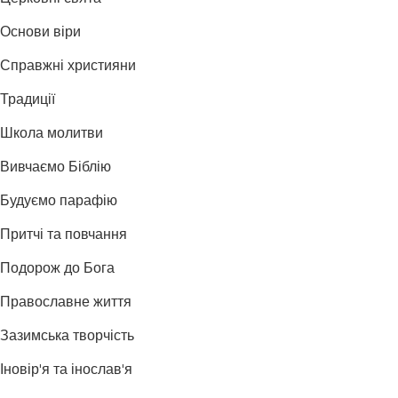
Основи віри
Справжні християни
Традиції
Школа молитви
Вивчаємо Біблію
Будуємо парафію
Притчі та повчання
Подорож до Бога
Православне життя
Зазимська творчість
Іновір'я та інослав'я