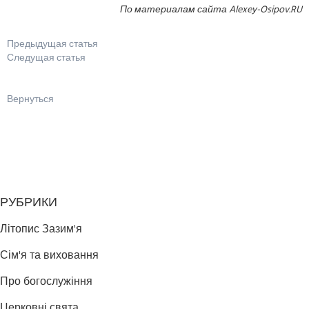
По материалам сайта Alexey-Osipov.RU
Предыдущая статья
Следущая статья
Вернуться
РУБРИКИ
Літопис Зазим'я
Сім'я та виховання
Про богослужіння
Церковні свята