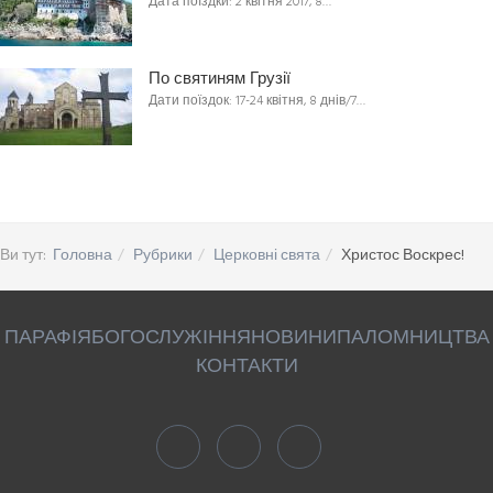
Дата поїздки: 2 квітня 2017, 8…
По святиням Грузії
Дати поїздок: 17-24 квітня, 8 днів/7…
Ви тут:
Головна
Рубрики
Церковні свята
Христос Воскрес!
ПАРАФІЯ
БОГОСЛУЖІННЯ
НОВИНИ
ПАЛОМНИЦТВА
КОНТАКТИ