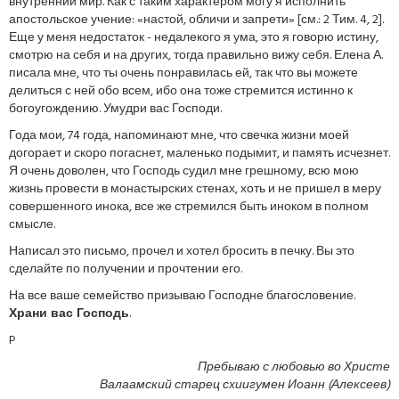
внутренний мир. Как с таким характером могу я исполнить
апостольское учение: «настой, обличи и запрети» [см.: 2 Тим. 4, 2].
Еще у меня недостаток - недалекого я ума, это я говорю истину,
смотрю на себя и на других, тогда правильно вижу себя. Елена А.
писала мне, что ты очень понравилась ей, так что вы можете
делиться с ней обо всем, ибо она тоже стремится истинно к
богоугождению. Умудри вас Господи.
Года мои, 74 года, напоминают мне, что свечка жизни моей
догорает и скоро погаснет, маленько подымит, и память исчезнет.
Я очень доволен, что Господь судил мне грешному, всю мою
жизнь провести в монастырских стенах, хоть и не пришел в меру
совершенного инока, все же стремился быть иноком в полном
смысле.
Написал это письмо, прочел и хотел бросить в печку. Вы это
сделайте по получении и прочтении его.
На все ваше семейство призываю Господне благословение.
Храни вас Господь
.
P
Пребываю с любовью во Христе
Валаамский старец схиигумен Иоанн (Алексеев)