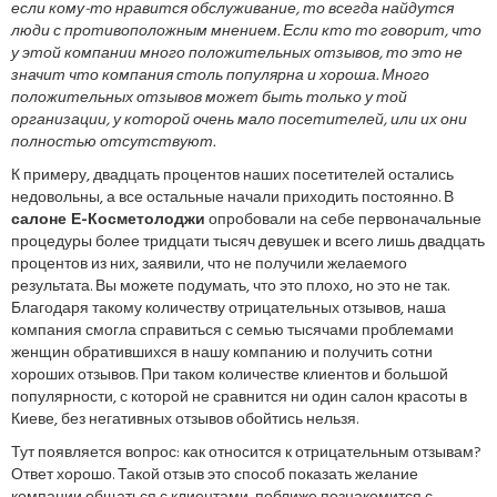
если кому-то нравится обслуживание, то всегда найдутся
люди с противоположным мнением. Если кто то говорит, что
у этой компании много положительных отзывов, то это не
значит что компания столь популярна и хороша. Много
положительных отзывов может быть только у той
организации, у которой очень мало посетителей, или их они
полностью отсутствуют.
К примеру, двадцать процентов наших посетителей остались
недовольны, а все остальные начали приходить постоянно. В
салоне Е-Косметолоджи
опробовали на себе первоначальные
процедуры более тридцати тысяч девушек и всего лишь двадцать
процентов из них, заявили, что не получили желаемого
результата. Вы можете подумать, что это плохо, но это не так.
Благодаря такому количеству отрицательных отзывов, наша
компания смогла справиться с семью тысячами проблемами
женщин обратившихся в нашу компанию и получить сотни
хороших отзывов. При таком количестве клиентов и большой
популярности, с которой не сравнится ни один салон красоты в
Киеве, без негативных отзывов обойтись нельзя.
Тут появляется вопрос: как относится к отрицательным отзывам?
Ответ хорошо. Такой отзыв это способ показать желание