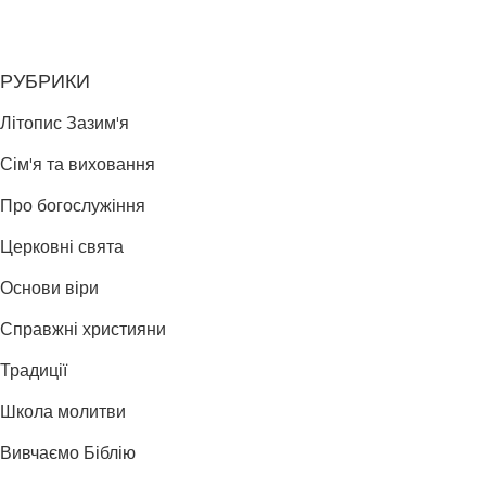
РУБРИКИ
Літопис Зазим'я
Сім'я та виховання
Про богослужіння
Церковні свята
Основи віри
Справжні християни
Традиції
Школа молитви
Вивчаємо Біблію