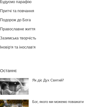
Будуємо парафію
Притчі та повчання
Подорож до Бога
Православне життя
Зазимська творчість
Іновір'я та інослав'я
Останнє
Як діє Дух Святий?
Бог, якого ми можемо поважати