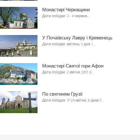
Монастирі Черкащини
Дати поїздки: 2 - 4 червня,…
У Почаївську Лавру і Кременець
Дати поїздки: квітень, 3 дня /…
Монастирі Святої гори Афон
Дата поїздки: 2 квітня 2017, 8…
По святиням Грузії
Дати поїздок: 17-24 квітня, 8 днів/7…