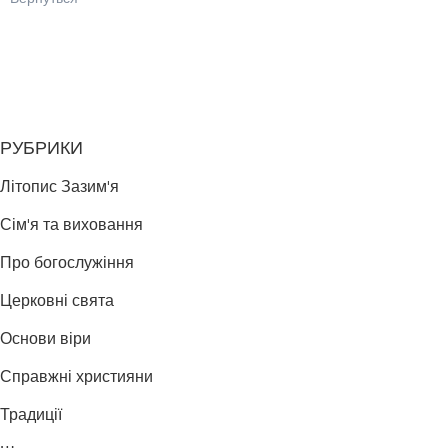
РУБРИКИ
Літопис Зазим'я
Сім'я та виховання
Про богослужіння
Церковні свята
Основи віри
Справжні християни
Традиції