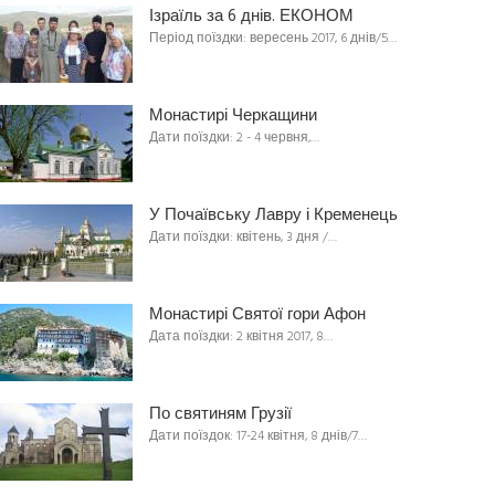
Ізраїль за 6 днів. ЕКОНОМ
Період поїздки: вересень 2017, 6 днів/5…
Монастирі Черкащини
Дати поїздки: 2 - 4 червня,…
У Почаївську Лавру і Кременець
Дати поїздки: квітень, 3 дня /…
Монастирі Святої гори Афон
Дата поїздки: 2 квітня 2017, 8…
По святиням Грузії
Дати поїздок: 17-24 квітня, 8 днів/7…