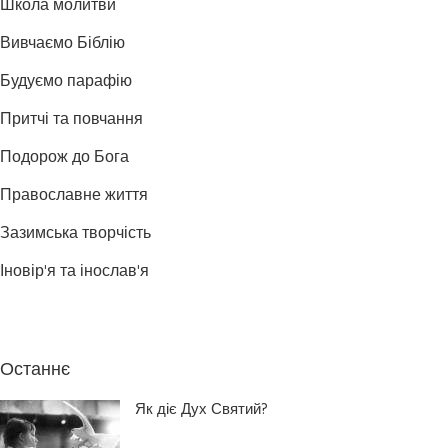
Школа молитви
Вивчаємо Біблію
Будуємо парафію
Притчі та повчання
Подорож до Бога
Православне життя
Зазимська творчість
Іновір'я та інослав'я
Останнє
Як діє Дух Святий?