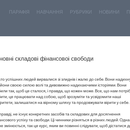
ПАРАФІЯ
НАВЧАННЯ
РУБРИКИ
НОВИНИ
П
новнi складовi фiнансовоi свободи
то успішних людей вирвалися зі злиднів і жалю до себе. Вони надихн
йони своєю силою волі та дивовижно надихаючими історіями. Вони
или так, щоб це сталося, і правда, що кожен може. Все, що нам потрі
ити, це працювати над собою, щоб зрозуміти та усвідомити наші
ритети, залишатися на вірному шляху та продовжувати вірити у себе.
равді, не існує конкретних засобів та складових для досягнення
нсового успіху та свободи. Ці чинники різняться в різних людей. Одна
е змінюється, так це курс, яким ви повинні слідувати, щоб дістатися д