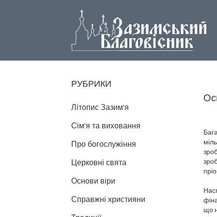
РУБРИКИ
Ос
Літопис Зазим'я
Сім'я та виховання
Бага
міль
Про богослужіння
зроб
зроб
Церковні свята
пріо
Основи віри
Насп
Справжні християни
фіна
що н