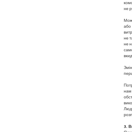
комф
не р
Може
або 
витр
не т
не н
само
вкид
Змін
перш
Потр
нам 
обст
вико
Люд
розп
3. В