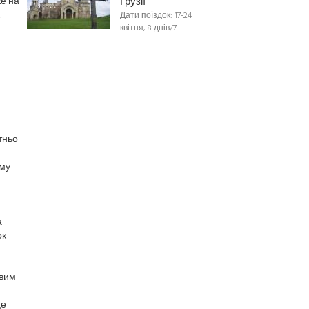
же на
Грузії
.
Дати поїздок: 17-24
квітня, 8 днів/7…
тньо
ому
а
ок
овим
це