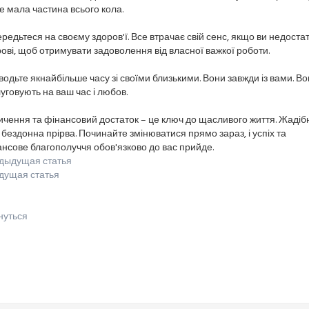
 мала частина всього кола.
редьтеся на своєму здоров'ї. Все втрачає свій сенс, якщо ви недоста
ові, щоб отримувати задоволення від власної важкої роботи.
одьте якнайбільше часу зі своїми близькими. Вони завжди із вами. В
уговують на ваш час і любов.
чення та фінансовий достаток – це ключ до щасливого життя. Жадібн
 бездонна прірва. Починайте змінюватися прямо зараз, і успіх та
нсове благополуччя обов'язково до вас прийде.
дыдущая статья
дущая статья
нуться