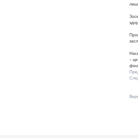
лише
Зосе
здор
Пров
засл
Наси
– це
фіна
Пре
Сле
Вер