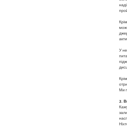
наді
про
Крім
може
дже
акт
У не
пита
підж
дисц
Крім
отри
Ми 
2. 
Кажу
зали
насп
Ніхт