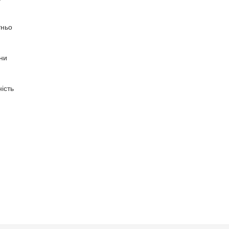
тньо
они
ість