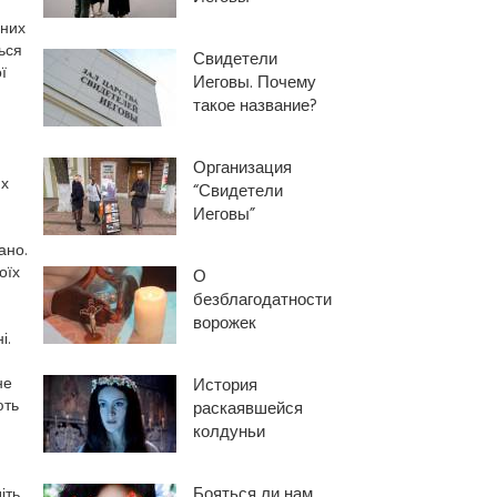
шних
ься
Свидетели
ї
Иеговы. Почему
такое название?
Организация
их
“Свидетели
Иеговы”
ано.
оїх
О
безблагодатности
ворожек
і.
не
История
ють
раскаявшейся
колдуньи
Бояться ли нам
іть