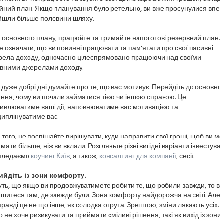
йний план. Якщо планування було ретельно, ви вже просунулися впе
йшли більше половини шляху.
 основного плану, працюйте та тримайте напоготові резервний план.
 означати, що ви повинні працювати та пам'ятати про свої пасивні
рела доходу, одночасно цілеспрямовано працюючи над своїми
ивними джерелами доходу.
 дуже добрі дні думайте про те, що вас мотивує. Перейдіть до основн
ння, чому ви почали займатися тією чи іншою справою. Це
ивлюватиме ваші дії, наповнюватиме вас мотивацією та
иплінуватиме вас.
 того, не поспішайте вирішувати, куди направити свої гроші, щоб ви 
мати більше, ніж ви вклали. Розгляньте різні вигідні варіанти інвестув
пледаємо
коучинг Київ
, а також,
консалтинг для компанії
, сесії.
Вийдіть із зони комфорту.
ть, що якщо ви продовжуватимете робити те, що робили завжди, то в
шитеся там, де завжди були. Зона комфорту найдорожча на світі. Але
равді це не що інше, як солодка отрута. Зрештою, зміни лякають усіх.
о не хоче ризикувати та приймати сміливі рішення, такі як вихід із зон