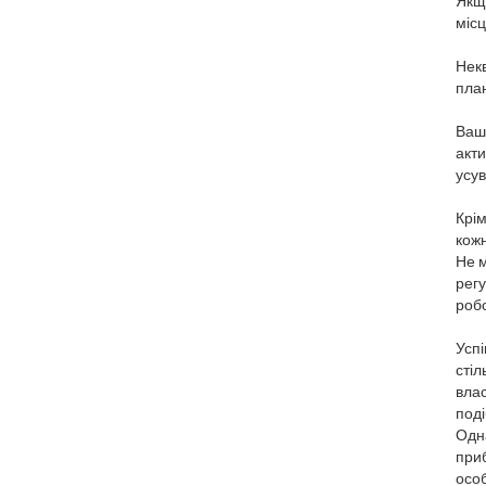
Якщо
місц
Некв
план
Ваш
акти
усув
Крім
кожн
Не м
рег
робо
Успі
стіл
влас
поді
Одна
приб
особ