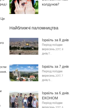
ред і
колдунов?
 Це
Найближчі паломництва
Ізраїль за 8 днів
ого
Період поїздки:
вересень 2017, 8
днів/7…
Ізраїль за 7 днів
могли
ання.
Період поїздки:
вересень 2017, 7
днів/6…
и
Ізраїль за 6 днів.
ЕКОНОМ
Період поїздки:
и
вересень 2017, 6