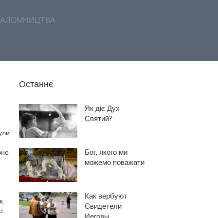
АЛОМНИЦТВА
Останнє
Як діє Дух
Святий?
ули
Бог, якого ми
бно
можемо поважати
Как вербуют
к,
Свидетели
о
Иеговы