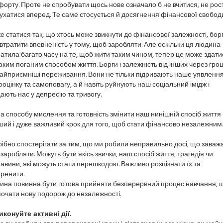
орту. Проте не спробувати щось нове означало б не вчитися, не рост
ухатися вперед. Те саме стосується й досягнення фінансової свободи
 статися так, що хтось може звикнути до фінансової залежності, борг
втратити впевненість у тому, щоб заробляти. Але оскільки ця людина
атила багато часу на те, щоб жити таким чином, тепер це може здати
аким поганим способом життя. Борги і залежність від інших через грош
айприємніші переживання. Вони не тільки підривають наше уявленн
оцінку та самоповагу, а й навіть руйнують наш соціальний імідж і
ають нас у депресію та тривогу.
а способу мислення та готовність змінити наш нинішній спосіб життя 
ий і дуже важливий крок для того, щоб стати фінансово незалежним.
ібно спостерігати за тим, що ми робили неправильно досі, що заваж
заробляти. Можуть бути якісь звички, наш спосіб життя, трагедія чи
авини, які можуть стати перешкодою. Важливо розпізнати їх та
ренити.
ина повинна бути готова прийняти безперервний процес навчання, 
очати нову подорож до незалежності.
иконуйте активні дії.