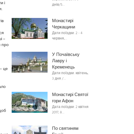
и і
днів/5…
.
Монастирі
ів
Черкащини
ся
Дати поїздки: 2 - 4
і –
червня,…
я про
У Почаївську
Лавру і
Кременець
– це
Дати поїздки: квітень,
3 дня /…
ало
Монастирі Святої
гори Афон
Дата поїздки: 2 квітня
щоб
2017, 8…
По святиням