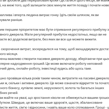
 ви зробили два перераховані кроки і дісталися цього місця, ви май
і, на межі того, щоб залишити своє минуле життя позаду і почати нове
аплива і вперта людина виграє гонку. Ідіть своїм шляхом, як ви
ували раніше.
им першим пріоритетом має бути отримання регулярного прибутку з
вного джерела. Мати регулярний прибуток недостатньо, якщо ви не
аєте всі додаткові витрати, без яких ви все ще можете вижити.
 скорочення витрат, зосередьтеся на тому, щоб заощаджувати доста
ого місяця.
енш важливо створити пасивне джерело доходу, зберігаючи при ць
улярне надходження грошей. Це може включати роботу неповний
чий день, онлайн-роботу, інвестиції кудись або щось таке.
шно провівши кілька років таким чином, витратите на пасивні джерел
ьки ж, скільки і активне джерело. Це може означати відкриття та почат
ного бізнесу, купівлю землі, нерухомості, золота та багатьох інших
бних речей.
к майте на увазі, що зростання ніколи не обмежується вашим грош
утком. Швидше, це включає ваше здоров'я, щастя, збалансоване
исте життя, сім'ю і відносини, і навіть ваше коло спілкування. Гроші - 