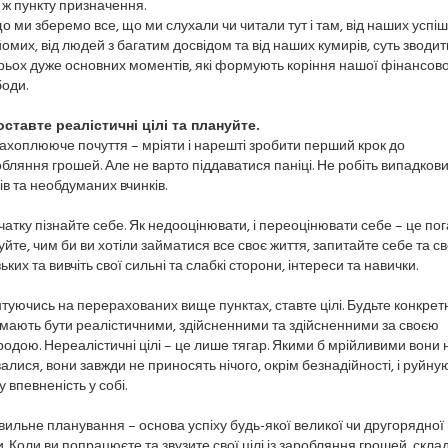
 ж пункту призначення.
 ми зберемо все, що ми слухали чи читали тут і там, від наших успі
омих, від людей з багатим досвідом та від наших кумирів, суть зводит
рьох дуже основних моментів, які формують коріння нашої фінансово
оди.
оставте реалістичні цілі та плануйте.
ахоплююче почуття – мріяти і нарешті зробити перший крок до
бляння грошей. Але не варто піддаватися паніці. Не робіть випадков
ів та необдуманих вчинків.
атку пізнайте себе. Як недооцінювати, і переоцінювати себе – це пог
уйте, чим би ви хотіли займатися все своє життя, запитайте себе та св
ьких та вивчіть свої сильні та слабкі сторони, інтереси та навички.
туючись на перерахованих вище пунктах, ставте цілі. Будьте конкретн
 мають бути реалістичними, здійсненними та здійсненними за своєю
одою. Нереалістичні цілі – це лише тягар. Якими б мрійливими вони 
алися, вони завжди не приносять нічого, окрім безнадійності, і руйну
 впевненість у собі.
ильне планування – основа успіху будь-якої великої чи другорядної
. Коли ви попрацюєте та звузите свої цілі із заробляння грошей, склад