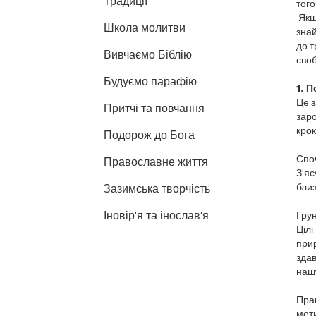
Традиції
того
Якщо
Школа молитви
знай
до т
Вивчаємо Біблію
своб
Будуємо парафію
1. П
Це з
Притчі та повчання
заро
крок
Подорож до Бога
Споч
Православне життя
З'яс
близ
Зазимська творчість
Іновір'я та інослав'я
Грун
Цілі
прир
здав
нашу
Прав
мети