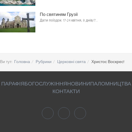
По святиням Грузії
Дати поїздок: 17-24 квітня, 8 днів/7…
Ви тут:
Головна
Рубрики
Церковні свята
Христос Воскрес!
ПАРАФІЯ
БОГОСЛУЖІННЯ
НОВИНИ
ПАЛОМНИЦТВА
КОНТАКТИ