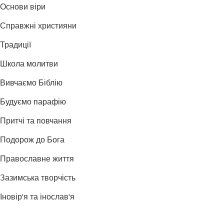
Основи віри
Справжні християни
Традиції
Школа молитви
Вивчаємо Біблію
Будуємо парафію
Притчі та повчання
Подорож до Бога
Православне життя
Зазимська творчість
Іновір'я та інослав'я