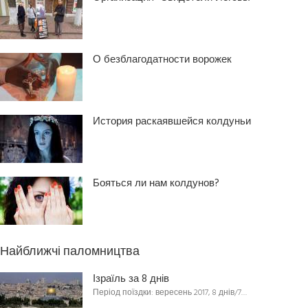
О безблагодатности ворожек
История раскаявшейся колдуньи
Бояться ли нам колдунов?
Найближчі паломництва
Ізраїль за 8 днів
Період поїздки: вересень 2017, 8 днів/7…