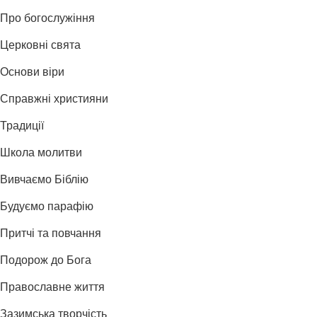
Про богослужіння
Церковні свята
Основи віри
Справжні християни
Традиції
Школа молитви
Вивчаємо Біблію
Будуємо парафію
Притчі та повчання
Подорож до Бога
Православне життя
Зазимська творчість