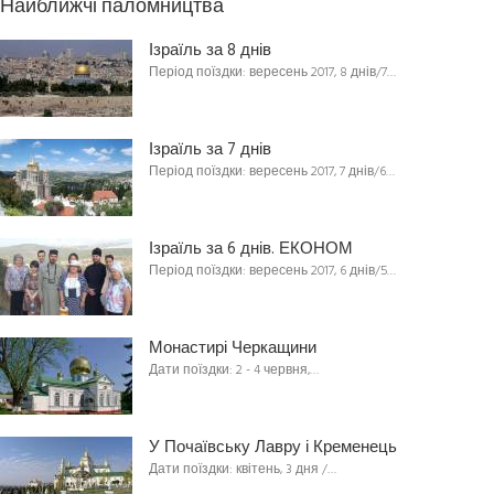
Найближчі паломництва
Ізраїль за 8 днів
Період поїздки: вересень 2017, 8 днів/7…
Ізраїль за 7 днів
Період поїздки: вересень 2017, 7 днів/6…
Ізраїль за 6 днів. ЕКОНОМ
Період поїздки: вересень 2017, 6 днів/5…
Монастирі Черкащини
Дати поїздки: 2 - 4 червня,…
У Почаївську Лавру і Кременець
Дати поїздки: квітень, 3 дня /…