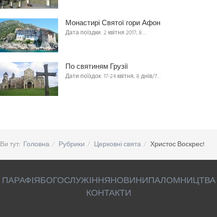
Монастирі Святої гори Афон
Дата поїздки: 2 квітня 2017, 8…
По святиням Грузії
Дати поїздок: 17-24 квітня, 8 днів/7…
Ви тут:
Головна
Рубрики
Церковні свята
Христос Воскрес!
ПАРАФІЯ
БОГОСЛУЖІННЯ
НОВИНИ
ПАЛОМНИЦТВА
КОНТАКТИ