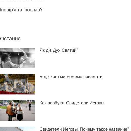
Іновір'я та інослав'я
Останнє
Як діє Дух Святий?
Бог, якого ми можемо поважати
Как вербуют Свидетели Иеговы
Свидетели Иеговы. Почему такое название?