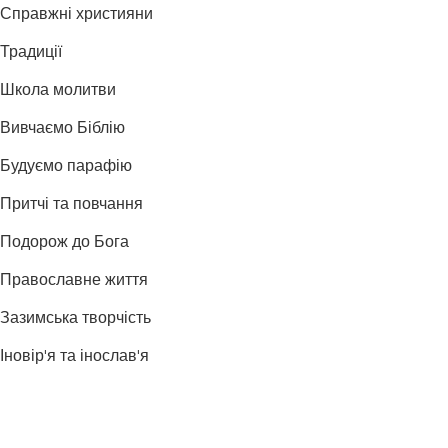
Справжні християни
Традиції
Школа молитви
Вивчаємо Біблію
Будуємо парафію
Притчі та повчання
Подорож до Бога
Православне життя
Зазимська творчість
Іновір'я та інослав'я