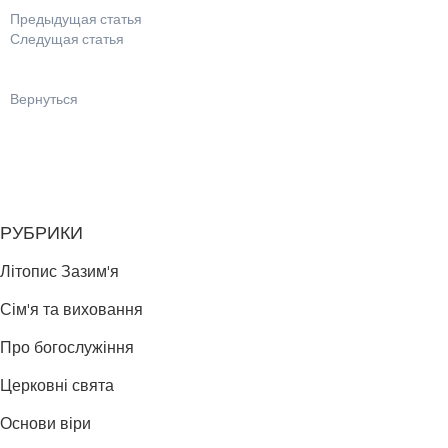
Предыдущая статья
Следущая статья
Вернуться
РУБРИКИ
Літопис Зазим'я
Сім'я та виховання
Про богослужіння
Церковні свята
Основи віри