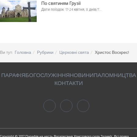
По святиням Грузії
Дати поїздок: 17-24 квітня, 8 днів/7…
Ви тут:
Головна
Рубрики
Церковні свята
Христос Воскрес!
ПАРАФІЯ
БОГОСЛУЖІННЯ
НОВИНИ
ПАЛОМНИЦТВА
КОНТАКТИ
Copyright © 2017 Парафія на честь Воскресіння Христового села Зазим'є. Всі права