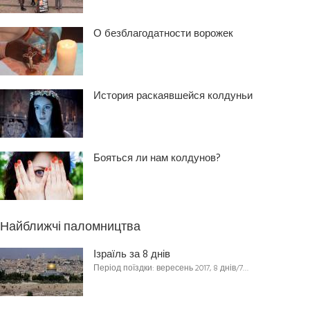
О безблагодатности ворожек
История раскаявшейся колдуньи
Бояться ли нам колдунов?
Найближчі паломництва
Ізраїль за 8 днів
Період поїздки: вересень 2017, 8 днів/7…