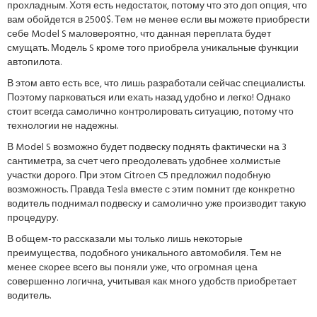
прохладным. Хотя есть недостаток, потому что это доп опция, что
вам обойдется в 2500$. Тем не менее если вы можете приобрести
себе Model S маловероятно, что данная переплата будет
смущать. Модель S кроме того приобрела уникальные функции
автопилота.
В этом авто есть все, что лишь разработали сейчас специалисты.
Поэтому парковаться или ехать назад удобно и легко! Однако
стоит всегда самолично контролировать ситуацию, потому что
технологии не надежны.
В Model S возможно будет подвеску поднять фактически на 3
сантиметра, за счет чего преодолевать удобнее холмистые
участки дорого. При этом Citroen C5 предложил подобную
возможность. Правда Tesla вместе с этим помнит где конкретно
водитель поднимал подвеску и самолично уже производит такую
процедуру.
В общем-то рассказали мы только лишь некоторые
преимущества, подобного уникального автомобиля. Тем не
менее скорее всего вы поняли уже, что огромная цена
совершенно логична, учитывая как много удобств приобретает
водитель.