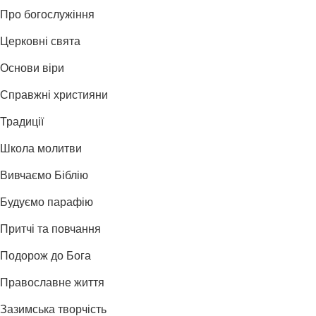
Про богослужіння
Церковні свята
Основи віри
Справжні християни
Традиції
Школа молитви
Вивчаємо Біблію
Будуємо парафію
Притчі та повчання
Подорож до Бога
Православне життя
Зазимська творчість