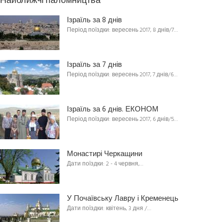
Найближчі паломництва
Ізраїль за 8 днів
Період поїздки: вересень 2017, 8 днів/7…
Ізраїль за 7 днів
Період поїздки: вересень 2017, 7 днів/6…
Ізраїль за 6 днів. ЕКОНОМ
Період поїздки: вересень 2017, 6 днів/5…
Монастирі Черкащини
Дати поїздки: 2 - 4 червня,…
У Почаївську Лавру і Кременець
Дати поїздки: квітень, 3 дня /…