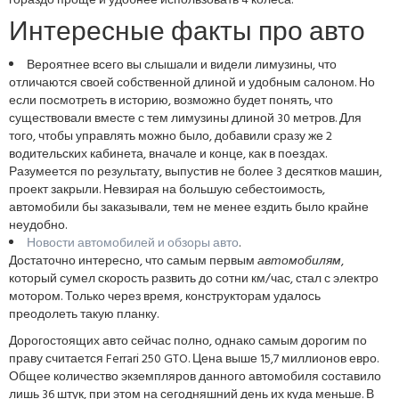
гораздо проще и удобнее использовать 4 колеса.
Интересные факты про авто
Вероятнее всего вы слышали и видели лимузины, что
отличаются своей собственной длиной и удобным салоном. Но
если посмотреть в историю, возможно будет понять, что
существовали вместе с тем лимузины длиной 30 метров. Для
того, чтобы управлять можно было, добавили сразу же 2
водительских кабинета, вначале и конце, как в поездах.
Разумеется по результату, выпустив не более 3 десятков машин,
проект закрыли. Невзирая на большую себестоимость,
автомобили бы заказывали, тем не менее ездить было крайне
неудобно.
Новости автомобилей и обзоры авто
.
Достаточно интересно, что самым первым
автомобилям
,
который сумел скорость развить до сотни км/час, стал с электро
мотором. Только через время, конструкторам удалось
преодолеть такую планку.
Дорогостоящих
авто сейчас полно, однако самым дорогим по
праву считается Ferrari 250 GTO. Цена выше 15,7 миллионов евро.
Общее количество экземпляров данного автомобиля составило
лишь 36 штук, при этом на сегодняшний день их куда меньше. В