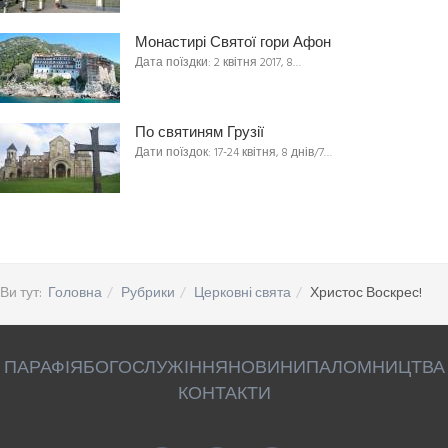
Монастирі Святої гори Афон
Дата поїздки: 2 квітня 2017, 8…
По святиням Грузії
Дати поїздок: 17-24 квітня, 8 днів/7…
Ви тут:
Головна
Рубрики
Церковні свята
Христос Воскрес!
ПАРАФІЯ
БОГОСЛУЖІННЯ
НОВИНИ
ПАЛОМНИЦТВА
КОНТАКТИ