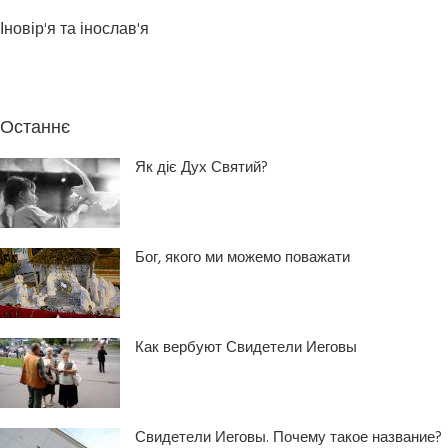
Іновір'я та інослав'я
Останнє
Як діє Дух Святий?
Бог, якого ми можемо поважати
Как вербуют Свидетели Иеговы
Свидетели Иеговы. Почему такое название?