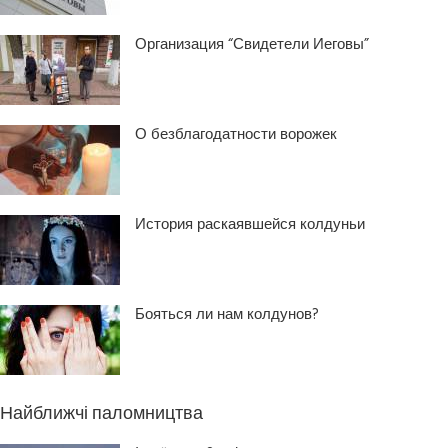
Организация “Свидетели Иеговы”
О безблагодатности ворожек
История раскаявшейся колдуньи
Бояться ли нам колдунов?
Найближчі паломництва