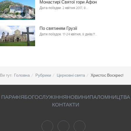
Монастирі Святої гори Афон
Дата поїздки: 2 квітня 2017, 8…
По святиням Грузії
Дати поїздок: 17-24 квітня, 8 днів/7…
Ви тут:
Головна
Рубрики
Церковні свята
Христос Воскрес!
ПАРАФІЯ
БОГОСЛУЖІННЯ
НОВИНИ
ПАЛОМНИЦТВА
КОНТАКТИ