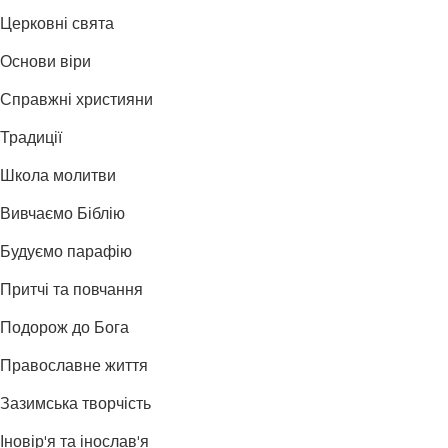
Церковні свята
Основи віри
Справжні християни
Традиції
Школа молитви
Вивчаємо Біблію
Будуємо парафію
Притчі та повчання
Подорож до Бога
Православне життя
Зазимська творчість
Іновір'я та інослав'я