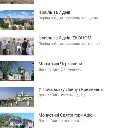
Ізраїль за 7 днів
Період поїздки: вересень 2017, 7 днів/6…
Ізраїль за 6 днів. ЕКОНОМ
Період поїздки: вересень 2017, 6 днів/5…
Монастирі Черкащини
Дати поїздки: 2 - 4 червня,…
У Почаївську Лавру і Кременець
Дати поїздки: квітень, 3 дня /…
Монастирі Святої гори Афон
Дата поїздки: 2 квітня 2017, 8…