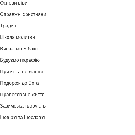
Основи віри
Справжні християни
Традиції
Школа молитви
Вивчаємо Біблію
Будуємо парафію
Притчі та повчання
Подорож до Бога
Православне життя
Зазимська творчість
Іновір'я та інослав'я