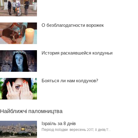
О безблагодатности ворожек
История раскаявшейся колдуньи
Бояться ли нам колдунов?
Найближчі паломництва
Ізраїль за 8 днів
Період поїздки: вересень 2017, 8 днів/7…