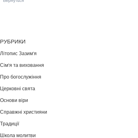
Вернуться
РУБРИКИ
Літопис Зазим'я
Сім'я та виховання
Про богослужіння
Церковні свята
Основи віри
Справжні християни
Традиції
Школа молитви