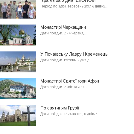
Ізраїль за 6 днів. ЕКОНОМ
Період поїздки: вересень 2017, 6 днів/5…
Монастирі Черкащини
Дати поїздки: 2 - 4 червня,…
У Почаївську Лавру і Кременець
Дати поїздки: квітень, 3 дня /…
Монастирі Святої гори Афон
Дата поїздки: 2 квітня 2017, 8…
По святиням Грузії
Дати поїздок: 17-24 квітня, 8 днів/7…