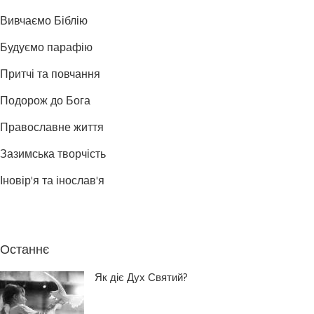
Вивчаємо Біблію
Будуємо парафію
Притчі та повчання
Подорож до Бога
Православне життя
Зазимська творчість
Іновір'я та інослав'я
Останнє
Як діє Дух Святий?