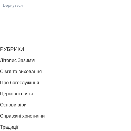
Вернуться
РУБРИКИ
Літопис Зазим'я
Сім'я та виховання
Про богослужіння
Церковні свята
Основи віри
Справжні християни
Традиції