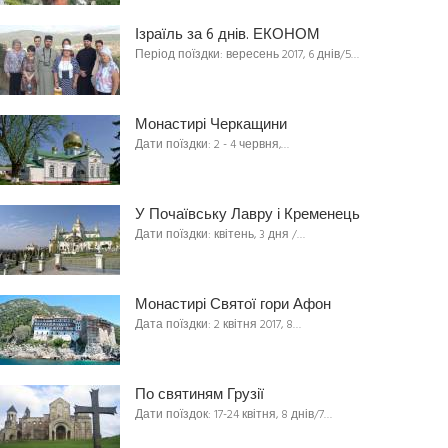
Ізраїль за 6 днів. ЕКОНОМ
Період поїздки: вересень 2017, 6 днів/5…
Монастирі Черкащини
Дати поїздки: 2 - 4 червня,…
У Почаївську Лавру і Кременець
Дати поїздки: квітень, 3 дня /…
Монастирі Святої гори Афон
Дата поїздки: 2 квітня 2017, 8…
По святиням Грузії
Дати поїздок: 17-24 квітня, 8 днів/7…