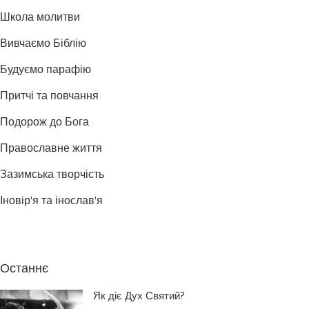
Школа молитви
Вивчаємо Біблію
Будуємо парафію
Притчі та повчання
Подорож до Бога
Православне життя
Зазимська творчість
Іновір'я та інослав'я
Останнє
Як діє Дух Святий?