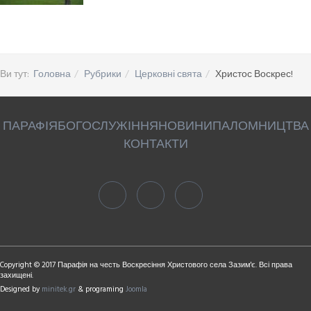
Ви тут:
Головна
Рубрики
Церковні свята
Христос Воскрес!
ПАРАФІЯ
БОГОСЛУЖІННЯ
НОВИНИ
ПАЛОМНИЦТВА
КОНТАКТИ
Copyright © 2017 Парафія на честь Воскресіння Христового села Зазим'є. Всі права
захищені.
Designed by
minitek.gr
& programing
Joomla