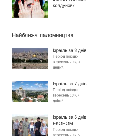
колдунов?
Найближчі паломництва
Ізраїль за 8 днів
Період поїздки:
вересень 2017, 8
днів/7…
Ізраїль за 7 днів
Період поїздки:
вересень 2017, 7
днів/6…
Ізраїль за 6 днів.
ЕКОНОМ
Період поїздки:
вересень 2017, 6