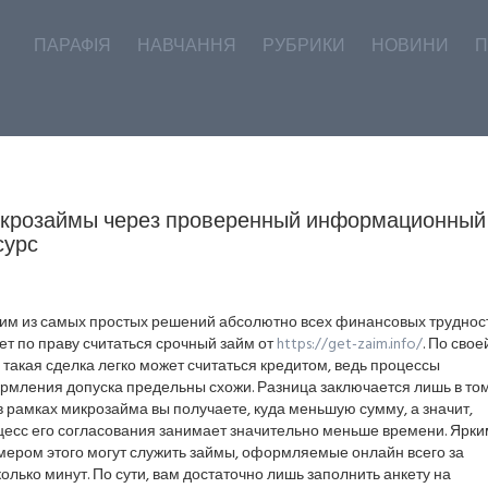
ПАРАФІЯ
НАВЧАННЯ
РУБРИКИ
НОВИНИ
П
крозаймы через проверенный информационный
сурс
им из самых простых решений абсолютно всех финансовых труднос
т по праву считаться срочный займ от
https://get-zaim.info/
. По свое
 такая сделка легко может считаться кредитом, ведь процессы
рмления допуска предельны схожи. Разница заключается лишь в том
в рамках микрозайма вы получаете, куда меньшую сумму, а значит,
цесс его согласования занимает значительно меньше времени. Ярки
мером этого могут служить займы, оформляемые онлайн всего за
олько минут. По сути, вам достаточно лишь заполнить анкету на