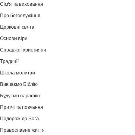
Сім'я та виховання
Про богослужіння
Церковні свята
Основи віри
Справжні християни
Традиції
Школа молитви
Вивчаємо Біблію
Будуємо парафію
Притчі та повчання
Подорож до Бога
Православне життя