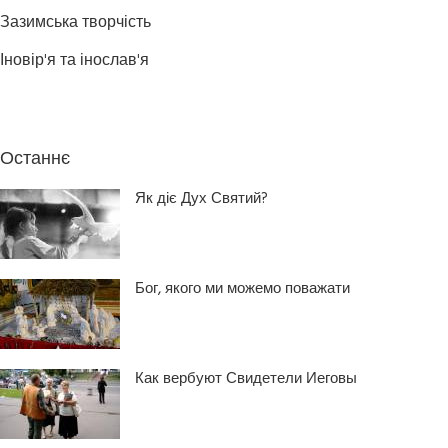
Зазимська творчість
Іновір'я та інослав'я
Останнє
Як діє Дух Святий?
Бог, якого ми можемо поважати
Как вербуют Свидетели Иеговы