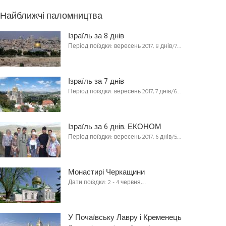
Найближчі паломництва
Ізраїль за 8 днів
Період поїздки: вересень 2017, 8 днів/7…
Ізраїль за 7 днів
Період поїздки: вересень 2017, 7 днів/6…
Ізраїль за 6 днів. ЕКОНОМ
Період поїздки: вересень 2017, 6 днів/5…
Монастирі Черкащини
Дати поїздки: 2 - 4 червня,…
У Почаївську Лавру і Кременець