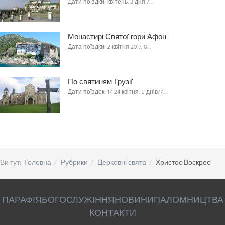
Дати поїздки: квітень, 3 дня /…
Монастирі Святої гори Афон
Дата поїздки: 2 квітня 2017, 8…
По святиням Грузії
Дати поїздок: 17-24 квітня, 8 днів/7…
Ви тут:
Головна
Рубрики
Церковні свята
Христос Воскрес!
ПАРАФІЯ
БОГОСЛУЖІННЯ
НОВИНИ
ПАЛОМНИЦТВА
КОНТАКТИ