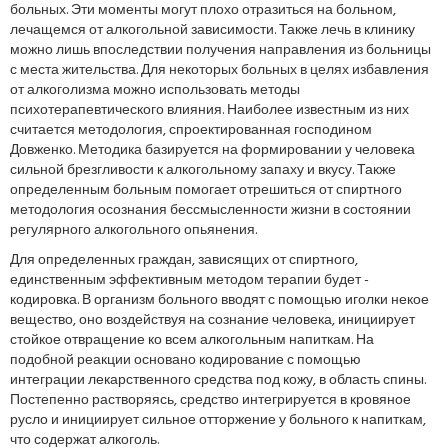
больных. Эти моменты могут плохо отразиться на больном,
лечащемся от алкогольной зависимости. Также лечь в клинику
можно лишь впоследствии получения направления из больницы
с места жительства. Для некоторых больных в целях избавления
от алкоголизма можно использовать методы
психотерапевтического влияния. Наиболее известным из них
считается методология, спроектированная господином
Довженко. Методика базируется на формировании у человека
сильной брезгливости к алкогольному запаху и вкусу. Также
определенным больным помогает отрешиться от спиртного
методология осознания бессмысленности жизни в состоянии
регулярного алкогольного опьянения.
Для определенных граждан, зависящих от спиртного,
единственным эффективным методом терапии будет -
кодировка. В организм больного вводят с помощью иголки некое
вещество, оно воздействуя на сознание человека, инициирует
стойкое отвращение ко всем алкогольным напиткам. На
подобной реакции основано кодирование с помощью
интеграции лекарственного средства под кожу, в область спины.
Постепенно растворяясь, средство интегрируется в кровяное
русло и инициирует сильное отторжение у больного к напиткам,
что содержат алкоголь.