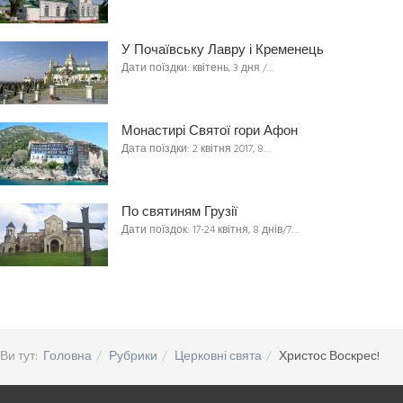
У Почаївську Лавру і Кременець
Дати поїздки: квітень, 3 дня /…
Монастирі Святої гори Афон
Дата поїздки: 2 квітня 2017, 8…
По святиням Грузії
Дати поїздок: 17-24 квітня, 8 днів/7…
Ви тут:
Головна
Рубрики
Церковні свята
Христос Воскрес!