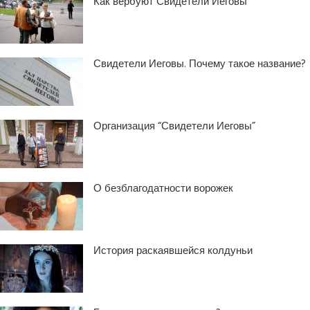
Как вербуют Свидетели Иеговы
Свидетели Иеговы. Почему такое название?
Организация “Свидетели Иеговы”
О безблагодатности ворожек
История раскаявшейся колдуньи