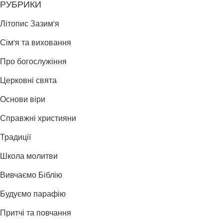
РУБРИКИ
Літопис Зазим'я
Сім'я та виховання
Про богослужіння
Церковні свята
Основи віри
Справжні християни
Традиції
Школа молитви
Вивчаємо Біблію
Будуємо парафію
Притчі та повчання