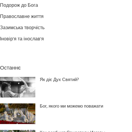
Подорож до Бога
Православне життя
Зазимська творчість
Іновір'я та інослав'я
Останнє
Як діє Дух Святий?
Бог, якого ми можемо поважати