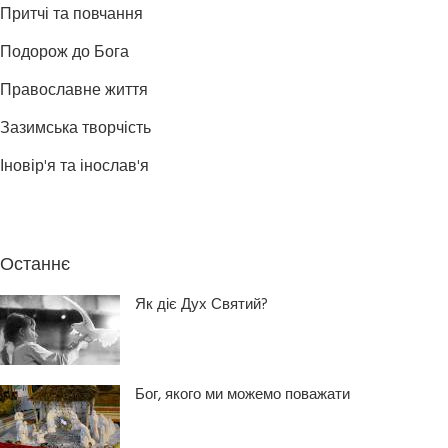
Притчі та повчання
Подорож до Бога
Православне життя
Зазимська творчість
Іновір'я та інослав'я
Останнє
Як діє Дух Святий?
Бог, якого ми можемо поважати