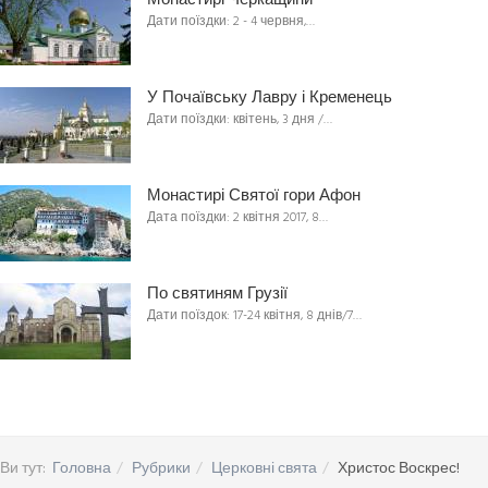
Монастирі Черкащини
Дати поїздки: 2 - 4 червня,…
У Почаївську Лавру і Кременець
Дати поїздки: квітень, 3 дня /…
Монастирі Святої гори Афон
Дата поїздки: 2 квітня 2017, 8…
По святиням Грузії
Дати поїздок: 17-24 квітня, 8 днів/7…
Ви тут:
Головна
Рубрики
Церковні свята
Христос Воскрес!