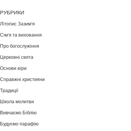
РУБРИКИ
Літопис Зазим'я
Сім'я та виховання
Про богослужіння
Церковні свята
Основи віри
Справжні християни
Традиції
Школа молитви
Вивчаємо Біблію
Будуємо парафію