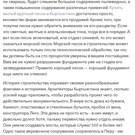
не сваришь, будет слишком большое содержание пылевидных, а
также повышенное содержание различных примесей.
Купить
мытый крупный песок в Кыргызстане
достаточно просто,
множество фирм занимается его продажей. Кроме того, при
покупке песка нужно обратить внимание на его расцветку. Если
это светлые, желтые и апельсиновые тона, тогда все в порядке. А
вот если песок зеленоватый, или отдает синевой, то это может
оказаться морской песок. Морской песок в строительстве может
использовать только после технологической обработки, так что
вы должны быть на сто процентов уверены в вашем поставщике.
Вам же не нужно разрушение фундамента уже на стадии его
затвердевания? Правило хороший песок — хороший фундамент
еще никто не отменял.
История строительства поражает своими разнообразными
фактами и историями. Архитекторы Кыргызстана знают, сколько
усилий надо приложить, чтобы разработать проект чего-то
действительно монументального. В мире есть дома из бумаги,
банкнот, пластиковых и стеклянных бутылок, пробок от вина,
конструктора Лего. Эти дома не просто есть - в них живут, и
довольно долго! Хотя, пальму первенства нужно отдать инкам.
Они умели создавать мосты, которые служат 500 и более лет.
Одно такое веревочное сооружение сохранилось в Перу - им