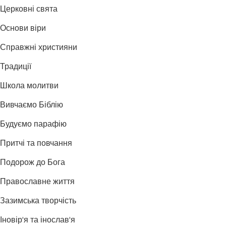
Церковні свята
Основи віри
Справжні християни
Традиції
Школа молитви
Вивчаємо Біблію
Будуємо парафію
Притчі та повчання
Подорож до Бога
Православне життя
Зазимська творчість
Іновір'я та інослав'я