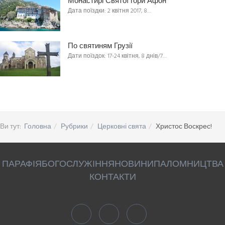
Монастирі Святої гори Афон
Дата поїздки: 2 квітня 2017, 8…
По святиням Грузії
Дати поїздок: 17-24 квітня, 8 днів/7…
Ви тут:
Головна
Рубрики
Церковні свята
Христос Воскрес!
ПАРАФІЯ
БОГОСЛУЖІННЯ
НОВИНИ
ПАЛОМНИЦТВА
КОНТАКТИ