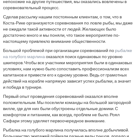
непохожие на другие путешествия, мы оказались вовлечены в
соревновательный процесс.
Сделав рассылку нашим постоянным клиентам, о том, что в
Коста-Рике организуются соревнования по ловле рыбы, мы даже
не ожидали такой активности от людей. Желающих было
достаточно много и мы поняли, что такое мероприятие по-
настоящему привлекло внимание общественности.
Большой проблемой при организации соревнований по
рыбалке
на голубого марлина
оказался поиск одинаковых по уровню
шкиперов. Чтобы все участники мероприятия были в одинаковых
условиях, нам нужно было сопоставить профессионализм всех
капитанов и привести его к одному уровню. Ведь от грамотных
действий на корабле напрямую зависит успех рыбалки, а значит
и победа в турнире.
Первый опыт проведения соревнований оказался вполне
положительным. Мы поселили команды на большой загородной
вилле, где для них были обустроены отдельные домики. С
комфортом и питанием, как всегда, проблем не было. Роял
Сафари этому уделяет первоочередное внимание.
Рыбалка на голубого марлина получилась вполне добычливой.
Большинство экипажей поймали разные виды тунцов, дорадо и