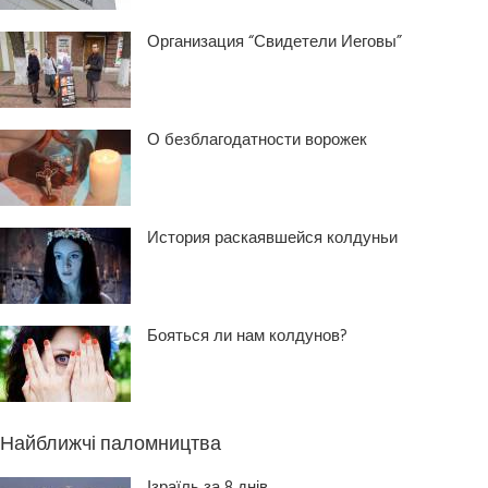
Организация “Свидетели Иеговы”
О безблагодатности ворожек
История раскаявшейся колдуньи
Бояться ли нам колдунов?
Найближчі паломництва