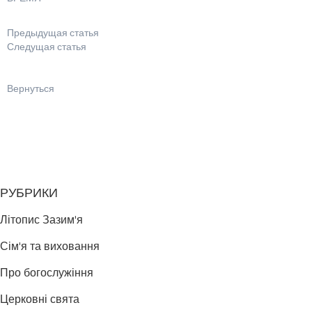
Предыдущая статья
Следущая статья
Вернуться
РУБРИКИ
Літопис Зазим'я
Сім'я та виховання
Про богослужіння
Церковні свята