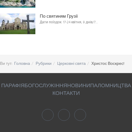
По святиням Грузії
Дати поїздок: 17-24 квітня, 8 днів/7…
Ви тут:
Головна
Рубрики
Церковні свята
Христос Воскрес!
ПАРАФІЯ
БОГОСЛУЖІННЯ
НОВИНИ
ПАЛОМНИЦТВА
КОНТАКТИ