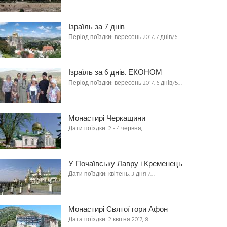
Ізраїль за 7 днів
Період поїздки: вересень 2017, 7 днів/6…
Ізраїль за 6 днів. ЕКОНОМ
Період поїздки: вересень 2017, 6 днів/5…
Монастирі Черкащини
Дати поїздки: 2 - 4 червня,…
У Почаївську Лавру і Кременець
Дати поїздки: квітень, 3 дня /…
Монастирі Святої гори Афон
Дата поїздки: 2 квітня 2017, 8…