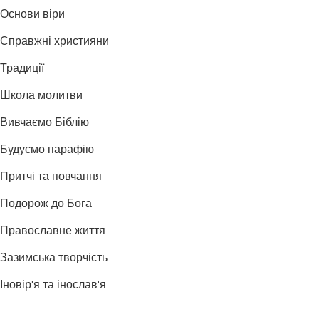
Основи віри
Справжні християни
Традиції
Школа молитви
Вивчаємо Біблію
Будуємо парафію
Притчі та повчання
Подорож до Бога
Православне життя
Зазимська творчість
Іновір'я та інослав'я