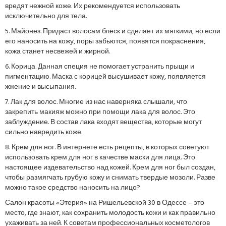
вредят нежной коже. Их рекомендуется использовать
исключительно для тела.
5. Майонез. Придаст волосам блеск и сделает их мягкими, но если
его наносить на кожу, поры забьются, появятся покраснения,
кожа станет несвежей и жирной.
6. Корица. Данная специя не помогает устранить прыщи и
пигментацию. Маска с корицей высушивает кожу, появляется
жжение и высыпания.
7. Лак для волос. Многие из нас наверняка слышали, что
закрепить макияж можно при помощи лака для волос. Это
заблуждение. В состав лака входят вещества, которые могут
сильно навредить коже.
8. Крем для ног. В интернете есть рецепты, в которых советуют
использовать крем для ног в качестве маски для лица. Это
настоящее издевательство над кожей. Крем для ног был создан,
чтобы размягчать грубую кожу и снимать твердые мозоли. Разве
можно такое средство наносить на лицо?
Салон красоты «Этерия» на Ришельевской 30 в Одессе – это
место, где знают, как сохранить молодость кожи и как правильно
ухаживать за ней. К советам профессиональных косметологов