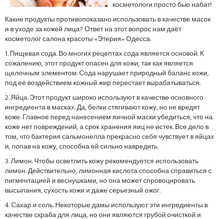
косметологи просто бью набат!
Какие продукты противопоказано использовать в качестве масок
и в уходе за кожей лица? Ответ на этот вопрос нам даёт
косметолог салона красоты «Этерия» Одесса.
1. Пищевая сода. Во многих рецептах сода является основой. К
сожалению, этот продукт опасен для кожи, так как является
щелочным элементом. Сода нарушает природный баланс кожи,
под её воздействием кожный жир перестает вырабатываться.
2. Яйца. Этот продукт широко используют в качестве основного
ингредиента в масках. Да, белки стягивают кожу, но не вредят
коже. Главное перед нанесением яичной маски убедиться, что на
коже нет повреждений, а срок хранения яиц не истек. Все дело в
том, что бактерия сальмонелла прекрасно себя чувствует в яйцах
и, попав на кожу, способна ей сильно навредить.
3. Лимон. Чтобы осветлить кожу рекомендуется использовать
лимон. Действительно, лимонная кислота способна справиться с
пигментацией и веснушками, но она может спровоцировать
высыпания, сухость кожи и даже серьезный ожог.
4. Сахар и соль. Некоторые дамы используют эти ингредиенты в
качестве скраба для лица, но они являются грубой очисткой и