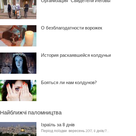
Организация “Свидетели Иеговы”
О безблагодатности ворожек
История раскаявшейся колдуньи
Бояться ли нам колдунов?
Найближчі паломництва
Ізраїль за 8 днів
Період поїздки: вересень 2017, 8 днів/7…