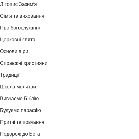
Літопис Зазим'я
Сім'я та виховання
Про богослужіння
Церковні свята
Основи віри
Справжні християни
Традиції
Школа молитви
Вивчаємо Біблію
Будуємо парафію
Притчі та повчання
Подорож до Бога