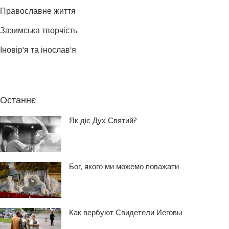
Православне життя
Зазимська творчість
Іновір'я та інослав'я
Останнє
Як діє Дух Святий?
Бог, якого ми можемо поважати
Как вербуют Свидетели Иеговы