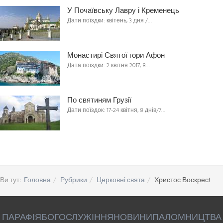
У Почаївську Лавру і Кременець
Дати поїздки: квітень, 3 дня /…
Монастирі Святої гори Афон
Дата поїздки: 2 квітня 2017, 8…
По святиням Грузії
Дати поїздок: 17-24 квітня, 8 днів/7…
Ви тут:
Головна
Рубрики
Церковні свята
Христос Воскрес!
ПАРАФІЯ
БОГОСЛУЖІННЯ
НОВИНИ
ПАЛОМНИЦТВА