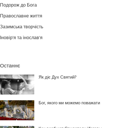
Подорож до Бога
Православне життя
Зазимська творчість
Іновір'я та інослав'я
Останнє
Як діє Дух Святий?
Бог, якого ми можемо поважати