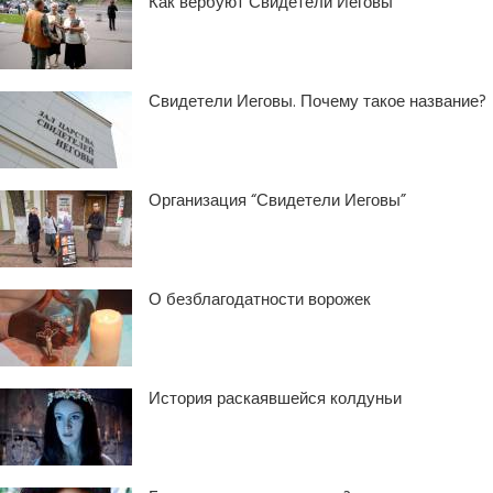
Как вербуют Свидетели Иеговы
Свидетели Иеговы. Почему такое название?
Организация “Свидетели Иеговы”
О безблагодатности ворожек
История раскаявшейся колдуньи