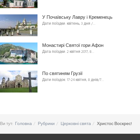
У Почаївську Лавру і Кременець
Дати поїздки: квітень, 3 дня /…
Монастирі Святої гори Афон
Дата поїздки: 2 квітня 2017, 8…
По святиням Грузії
Дати поїздок: 17-24 квітня, 8 днів/7…
Ви тут:
Головна
Рубрики
Церковні свята
Христос Воскрес!