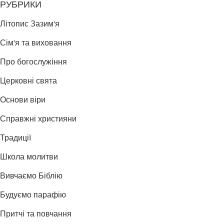
РУБРИКИ
Літопис Зазим'я
Сім'я та виховання
Про богослужіння
Церковні свята
Основи віри
Справжні християни
Традиції
Школа молитви
Вивчаємо Біблію
Будуємо парафію
Притчі та повчання