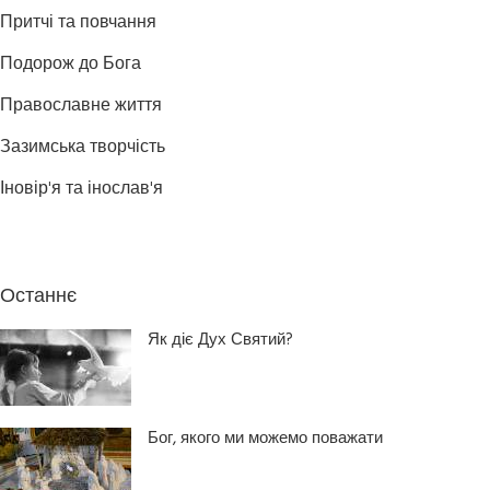
Притчі та повчання
Подорож до Бога
Православне життя
Зазимська творчість
Іновір'я та інослав'я
Останнє
Як діє Дух Святий?
Бог, якого ми можемо поважати