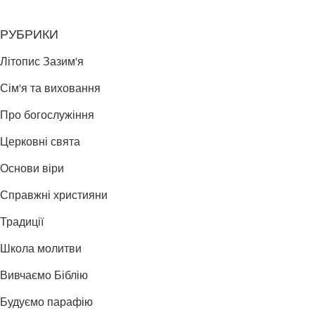
РУБРИКИ
Літопис Зазим'я
Сім'я та виховання
Про богослужіння
Церковні свята
Основи віри
Справжні християни
Традиції
Школа молитви
Вивчаємо Біблію
Будуємо парафію