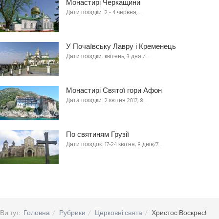
Монастирі Черкащини
Дати поїздки: 2 - 4 червня,…
У Почаївську Лавру і Кременець
Дати поїздки: квітень, 3 дня /…
Монастирі Святої гори Афон
Дата поїздки: 2 квітня 2017, 8…
По святиням Грузії
Дати поїздок: 17-24 квітня, 8 днів/7…
Ви тут:
Головна
Рубрики
Церковні свята
Христос Воскрес!