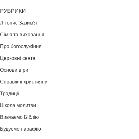
РУБРИКИ
Літопис Зазим'я
Сім'я та виховання
Про богослужіння
Церковні свята
Основи віри
Справжні християни
Традиції
Школа молитви
Вивчаємо Біблію
Будуємо парафію