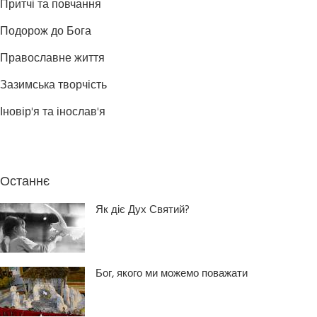
Притчі та повчання
Подорож до Бога
Православне життя
Зазимська творчість
Іновір'я та інослав'я
Останнє
Як діє Дух Святий?
Бог, якого ми можемо поважати