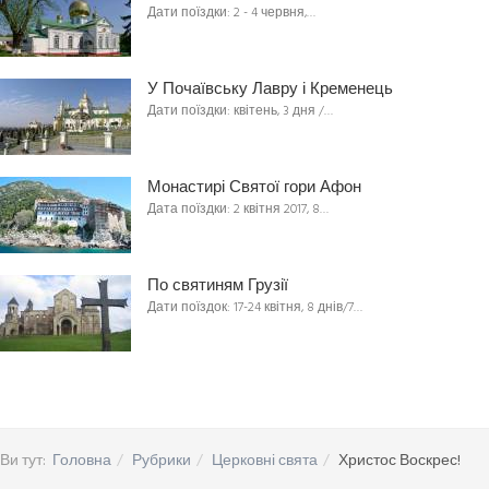
Дати поїздки: 2 - 4 червня,…
У Почаївську Лавру і Кременець
Дати поїздки: квітень, 3 дня /…
Монастирі Святої гори Афон
Дата поїздки: 2 квітня 2017, 8…
По святиням Грузії
Дати поїздок: 17-24 квітня, 8 днів/7…
Ви тут:
Головна
Рубрики
Церковні свята
Христос Воскрес!