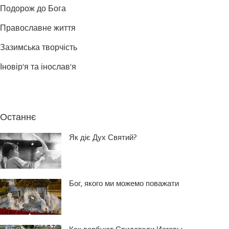
Подорож до Бога
Православне життя
Зазимська творчість
Іновір'я та інослав'я
Останнє
Як діє Дух Святий?
Бог, якого ми можемо поважати