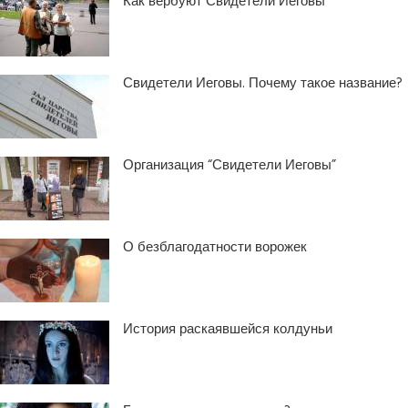
Как вербуют Свидетели Иеговы
Свидетели Иеговы. Почему такое название?
Организация “Свидетели Иеговы”
О безблагодатности ворожек
История раскаявшейся колдуньи