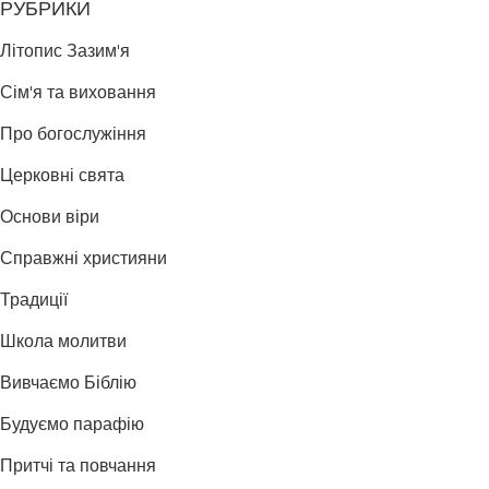
РУБРИКИ
Літопис Зазим'я
Сім'я та виховання
Про богослужіння
Церковні свята
Основи віри
Справжні християни
Традиції
Школа молитви
Вивчаємо Біблію
Будуємо парафію
Притчі та повчання