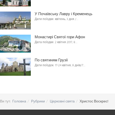
У Почаївську Лавру і Кременець
Дати поїздки: квітень, 3 дня /…
Монастирі Святої гори Афон
Дата поїздки: 2 квітня 2017, 8…
По святиням Грузії
Дати поїздок: 17-24 квітня, 8 днів/7…
Ви тут:
Головна
Рубрики
Церковні свята
Христос Воскрес!