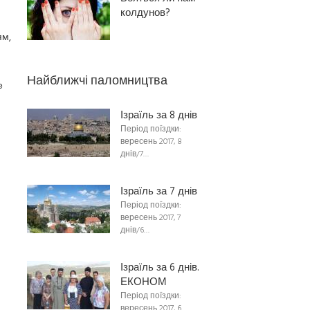
колдунов?
ям,
Найближчі паломництва
е
Ізраїль за 8 днів
Період поїздки:
вересень 2017, 8
днів/7…
Ізраїль за 7 днів
Період поїздки:
вересень 2017, 7
днів/6…
Ізраїль за 6 днів.
ЕКОНОМ
Період поїздки:
вересень 2017, 6