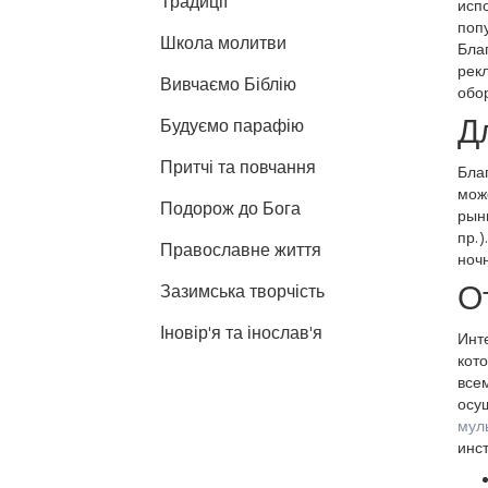
Традиції
исп
поп
Школа молитви
Бла
рекл
Вивчаємо Біблію
обо
Д
Будуємо парафію
Притчі та повчання
Бла
може
Подорож до Бога
рынк
пр. 
Православне життя
ночн
О
Зазимська творчість
Іновір'я та інослав'я
Инте
кото
все
осу
муль
инс