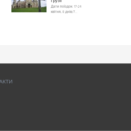
Грузії
Дати поїздок: 17-24
квітня, 8 днів/7…
АКТИ