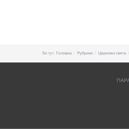
Ви тут:
Головна
Рубрики
Церковні свята
ПАР