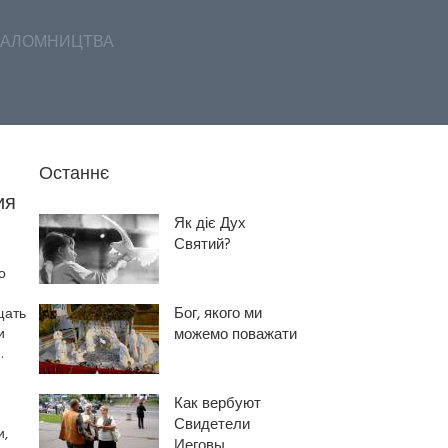
АЛОМНИЦТВА
Останнє
ия
Як діє Дух
Святий?
о
Бог, якого ми
щать
и
можемо поважати
.
Как вербуют
Свидетели
и,
Иеговы