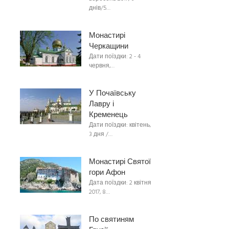
днів/5…
Монастирі
Черкащини
Дати поїздки: 2 - 4
червня,…
У Почаївську
Лавру і
Кременець
Дати поїздки: квітень,
3 дня /…
Монастирі Святої
гори Афон
Дата поїздки: 2 квітня
2017, 8…
По святиням