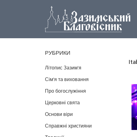
РУБРИКИ
It
Літопис Зазим'я
Сім'я та виховання
Про богослужіння
Церковні свята
Основи віри
Справжні християни