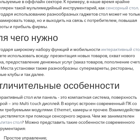
ользуемые в оффлайн секторе. К примеру, в наше время крайне
улярен такой мультимедийный инструментарий, как
сенсорный стол
.
годаря использованию разнообразных гаджетов стол может не тольк
амировать товар, но и выходить на связь с потребителем, повышая
роты и прибыль фирмы.
ля чего нужно
годаря широкому набору функций и мобильности
интерактивный сто
те использовать всюду: презентация новых товаров, охват нового
а, предоставление денежных услуг (заказ товаров, пополнение счет
). Места установки также разнообразны: супермаркеты, рестораны,
ые клубы и так далее.
тличительные особенности
рактивный стол или панель - это компактная система, поверхность
рой – это Multi touch дисплей. В корпус встроен современный ПК со
ми требуемыми модулями: Ethernet, камеры и прочее. Взаимодейств
ществляется при помощи сенсорного экрана. Чем же занимателен
титач стол
? Можно представить такие особенности современного
трументария:
Простое управление;