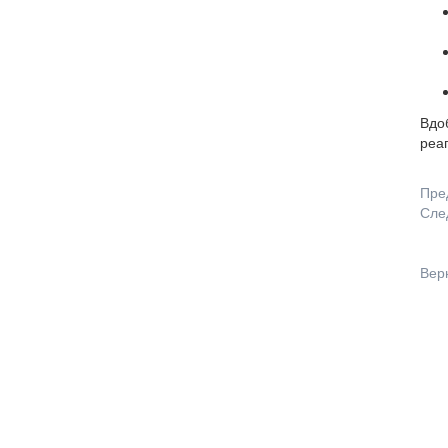
Вдо
реаг
Пре
Сле
Вер