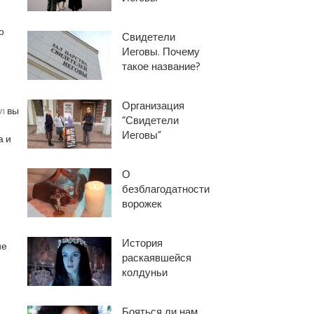
о
Свидетели
Иеговы. Почему
такое название?
Организация
л
вы
“Свидетели
Иеговы”
а и
О
безблагодатности
ворожек
История
ие
раскаявшейся
колдуньи
Бояться ли нам