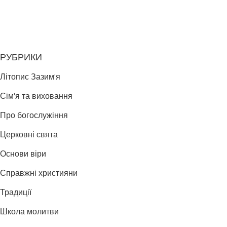
РУБРИКИ
Літопис Зазим'я
Сім'я та виховання
Про богослужіння
Церковні свята
Основи віри
Справжні християни
Традиції
Школа молитви