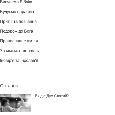
Вивчаємо Біблію
Будуємо парафію
Притчі та повчання
Подорож до Бога
Православне життя
Зазимська творчість
Іновір'я та інослав'я
Останнє
Як діє Дух Святий?