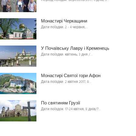
Період поїздки: вересень 2017, 6 днів/5…
Монастирі Черкащини
Дати поїздки: 2 - 4 червня,…
У Почаївську Лавру і Кременець
Дати поїздки: квітень, 3 дня /…
Монастирі Святої гори Афон
Дата поїздки: 2 квітня 2017, 8…
По святиням Грузії
Дати поїздок: 17-24 квітня, 8 днів/7…