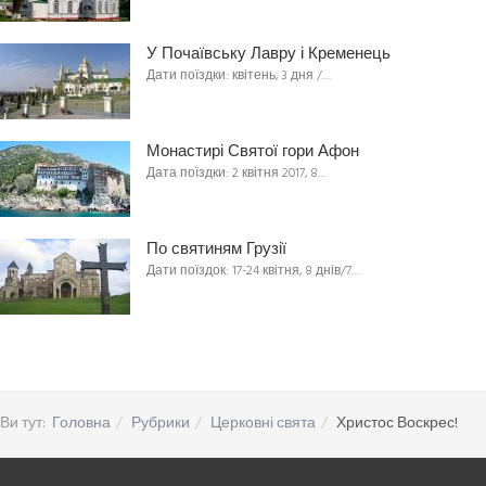
У Почаївську Лавру і Кременець
Дати поїздки: квітень, 3 дня /…
Монастирі Святої гори Афон
Дата поїздки: 2 квітня 2017, 8…
По святиням Грузії
Дати поїздок: 17-24 квітня, 8 днів/7…
Ви тут:
Головна
Рубрики
Церковні свята
Христос Воскрес!