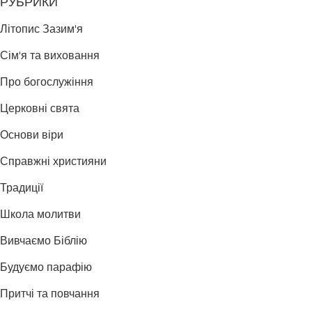
РУБРИКИ
Літопис Зазим'я
Сім'я та виховання
Про богослужіння
Церковні свята
Основи віри
Справжні християни
Традиції
Школа молитви
Вивчаємо Біблію
Будуємо парафію
Притчі та повчання