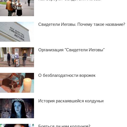
Свидетели Иеговы. Почему такое название?
Организация “Свидетели Иеговы”
О безблагодатности ворожек
История раскаявшейся колдуньи
Бояться ли нам колдунов?