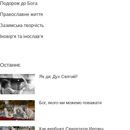
Подорож до Бога
Православне життя
Зазимська творчість
Іновір'я та інослав'я
Останнє
Як діє Дух Святий?
Бог, якого ми можемо поважати
Как вербуют Свидетели Иеговы