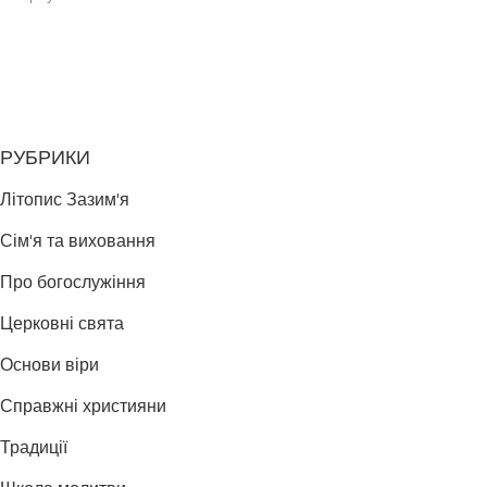
РУБРИКИ
Літопис Зазим'я
Сім'я та виховання
Про богослужіння
Церковні свята
Основи віри
Справжні християни
Традиції