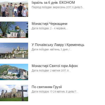
Ізраїль за 6 днів. ЕКОНОМ
Період поїздки: вересень 2017, 6 днів/5…
Монастирі Черкащини
Дати поїздки: 2 - 4 червня,…
У Почаївську Лавру і Кременець
Дати поїздки: квітень, 3 дня /…
Монастирі Святої гори Афон
Дата поїздки: 2 квітня 2017, 8…
По святиням Грузії
Дати поїздок: 17-24 квітня, 8 днів/7…