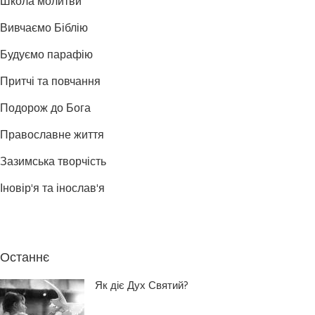
Школа молитви
Вивчаємо Біблію
Будуємо парафію
Притчі та повчання
Подорож до Бога
Православне життя
Зазимська творчість
Іновір'я та інослав'я
Останнє
Як діє Дух Святий?