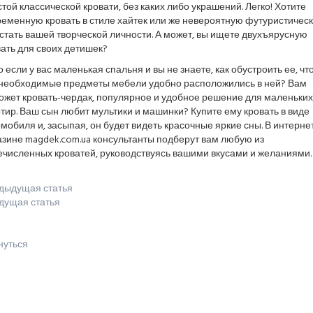
той классической кровати, без каких либо украшений. Легко! Хотите
ременную кровать в стиле хайтек или же невероятную футуристичес
стать вашей творческой личности. А может, вы ищете двухъярусную
ать для своих детишек?
о если у вас маленькая спальня и вы не знаете, как обустроить ее, чт
 необходимые предметы мебели удобно расположились в ней? Вам
ожет кровать-чердак, популярное и удобное решение для маленьких
тир. Ваш сын любит мультики и машинки? Купите ему кровать в виде
мобиля и, засыпая, он будет видеть красочные яркие сны. В интерне
зине magdek.com.ua консультанты подберут вам любую из
ечисленных кроватей, руководствуясь вашими вкусами и желаниями.
дыдущая статья
дущая статья
нуться