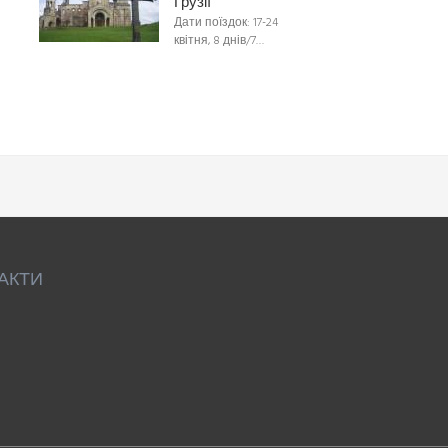
Грузії
Дати поїздок: 17-24
квітня, 8 днів/7…
АКТИ