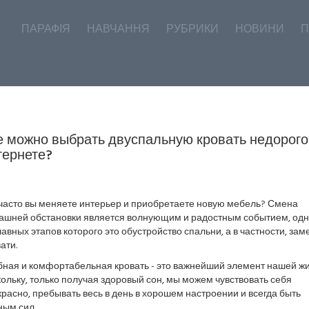
ПАРАФІЯ
НАВЧАННЯ
РУБРИКИ
НОВИНИ
П
е можно выбрать двуспальную кровать недорого
тернете?
 часто вы меняете интерьер и приобретаете новую мебель? Смена
ашней обстановки является волнующим и радостным событием, од
лавных этапов которого это обустройство спальни, а в частности, зам
ати.
бная и комфортабельная кровать - это важнейший элемент нашей жи
ольку, только получая здоровый сон, мы можем чувствовать себя
расно, пребывать весь в день в хорошем настроении и всегда быть
ным сил.