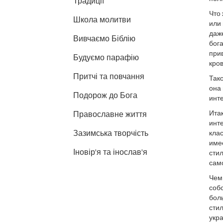
Традиції
Что 
Школа молитви
или 
даже
Вивчаємо Біблію
бога
при
Будуємо парафію
кров
Притчі та повчання
Тако
она 
Подорож до Бога
инт
Итак
Православне життя
инт
Зазимська творчість
клас
име
Іновір'я та інослав'я
сти
сам
Чем
соб
боль
стил
укра