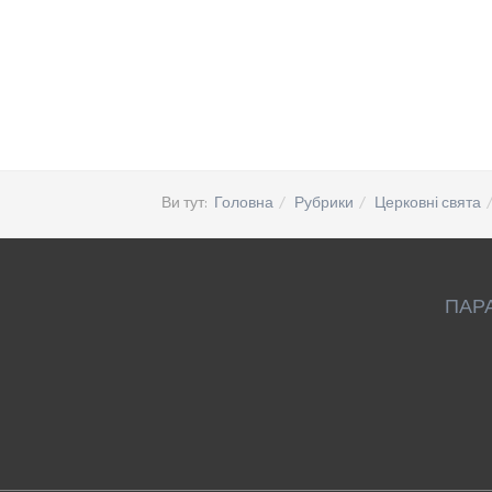
Ви тут:
Головна
Рубрики
Церковні свята
ПАР