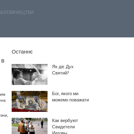
АЛОМНИЦТВА
Останнє
 в
Як діє Дух
Святий?
Бог, якого ми
ним
можемо поважати
ена
зни,
Как вербуют
Свидетели
Иеговы