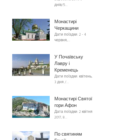
днів/5…
Монастирі
Черкащини
Дати поїздки: 2 - 4
червня,…
У Почаївську
Лавру і
Кременець
Дати поїздки: квітень,
3 дня /…
Монастирі Святої
гори Афон
Дата поїздки: 2 квітня
2017, 8…
По святиням