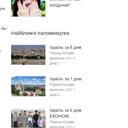
колдунов?
кую
о бы
Найближчі паломництва
Ізраїль за 8 днів
т
Період поїздки:
вересень 2017, 8
днів/7…
Ізраїль за 7 днів
Період поїздки:
вересень 2017, 7
днів/6…
Ізраїль за 6 днів.
ЕКОНОМ
Період поїздки:
вересень 2017, 6