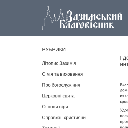
РУБРИКИ
Гд
Літопис Зазим'я
ин
Сім'я та виховання
Как
Про богослужіння
дом
Церковні свята
из г
кров
Основи віри
Удо
поск
Справжні християни
прек
пол