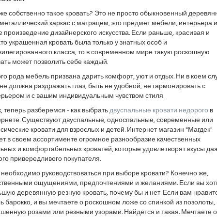
же собственно такое кровать? Это не просто обыкновенный деревя
металлический каркас с матрацем, это предмет мебели, интерьера 
 произведение дизайнерского искусства. Если раньше, красивая и
то украшенная кровать была только у знатных особ и
вилегированного класса, то в современном мире такую роскошную
ать может позволить себе каждый.
го рода мебель призвана дарить комфорт, уют и отдых. Ни в коем сл
не должна раздражать глаз, быть не удобной, не гармонировать с
ерьером и с вашим индивидуальным чувством стиля.
, теперь разберемся - как выбрать
двуспальные кровати недорого
в
ернете. Существуют двуспальные, односпальные, современные или
сические кровати для взрослых и детей. Интернет магазин "Магдек"
ет в своем ассортименте огромное разнообразие качественных
льных и комфортабельных кроватей, которые удовлетворят вкусы да
ого привередливого покупателя.
 необходимо руководствоваться при выборе кровати? Конечно же,
ственными ощущениями, предпочтениями и желаниями. Если вы хот
шую деревянную резную кровать, почему бы и нет. Если вам нравит
ь барокко, и вы мечтаете о роскошном ложе со спинкой из позолоты,
шенную розами или резными узорами. Найдется и такая. Мечтаете о