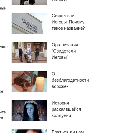
нный
и
Свидетели
Иеговы. Почему
такое название?
Организация
учае
“Свидетели
Иеговы”
О
безблагодатности
ворожек
же
История
раскаявшейся
ите
колдуньи
ся
Бояться ли нам