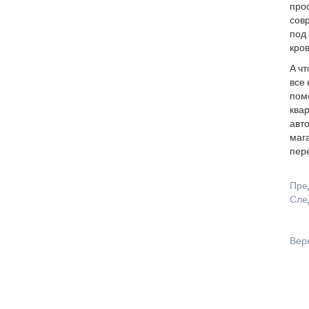
прос
сов
под 
кров
А чт
все
пом
квар
авто
мага
пер
Пре
Сле
Вер