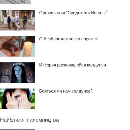
Организация “Свидетели Иеговы”
О безблагодатности ворожек
История раскаявшейся колдуньи
Бояться ли нам колдунов?
Найближчі паломництва