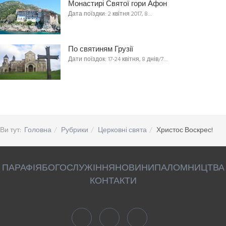
Монастирі Святої гори Афон
Дата поїздки: 2 квітня 2017, 8…
По святиням Грузії
Дати поїздок: 17-24 квітня, 8 днів/7…
Ви тут:
Головна
Рубрики
Церковні свята
Христос Воскрес!
ПАРАФІЯ
БОГОСЛУЖІННЯ
НОВИНИ
ПАЛОМНИЦТВА
КОНТАКТИ