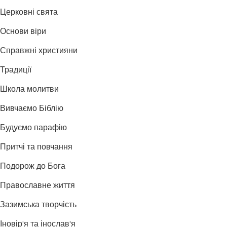
Церковні свята
Основи віри
Справжні християни
Традиції
Школа молитви
Вивчаємо Біблію
Будуємо парафію
Притчі та повчання
Подорож до Бога
Православне життя
Зазимська творчість
Іновір'я та інослав'я