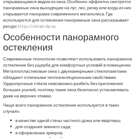
открывающимся видом из окна. Особенно эффектно смотрятся
панорамные окна выходящие на луг, лес, речку или когда из них
открывается панорама современного мегаполиса. Где
используются для остекления панорамные окна рассказывает
ресурс
https://oknakr.dp.ua
.
Особенности панорамного
остекления
Современные технологии позволяют использовать панорамное
остекление без ущерба для комфортных условий в помещении.
Металлопластиковые окна с двухкамерными стеклопакетами
обладают отличными теплоизоляционными свойствами.
Ударопрочные стёкла невозможно разбить без приложения
больших усилий, поэтому такие окна безопасно устанавливать
даже на верхних этажах.
Чаще всего панорамное остекление используется в таких
случаях:
в качестве одной стены частного дома или квартиры;
для создания зимнего сада;
в оформлении эркеров;