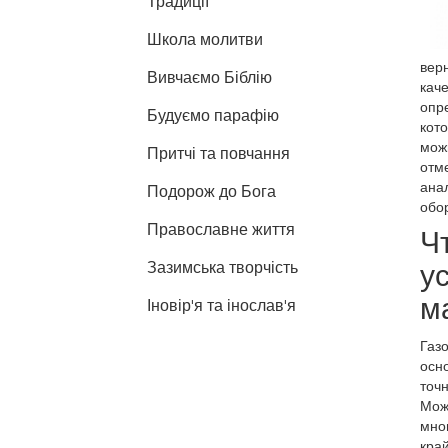
Традиції
Школа молитви
верн
Вивчаємо Біблію
кач
опр
Будуємо парафію
кото
мож
Притчі та повчання
отме
ана
Подорож до Бога
обо
Православне життя
Ч
у
Зазимська творчість
м
Іновір'я та інослав'я
Газо
осно
точ
Мож
мно
кра