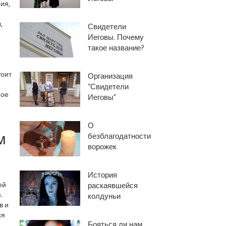
ия,
,
Свидетели
Иеговы. Почему
такое название?
тоит
Организация
“Свидетели
ное
Иеговы”
О
м
безблагодатности
ворожек
История
ей
раскаявшейся
.
колдуньи
в и
ся
Бояться ли нам