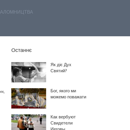
АЛОМНИЦТВА
Останнє
Як діє Дух
Святий?
Бог, якого ми
их,
можемо поважати
Как вербуют
Свидетели
Иеговы