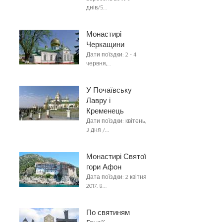
днів/5…
Монастирі
Черкащини
Дати поїздки: 2 - 4
червня,…
У Почаївську
Лавру і
Кременець
Дати поїздки: квітень,
3 дня /…
Монастирі Святої
гори Афон
Дата поїздки: 2 квітня
2017, 8…
По святиням