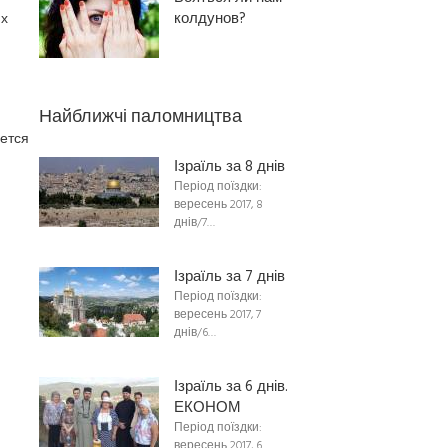
колдунов?
их
Найближчі паломництва
ается
Ізраїль за 8 днів
Період поїздки:
вересень 2017, 8
днів/7…
Ізраїль за 7 днів
Період поїздки:
вересень 2017, 7
днів/6…
Ізраїль за 6 днів.
ЕКОНОМ
Період поїздки:
вересень 2017, 6