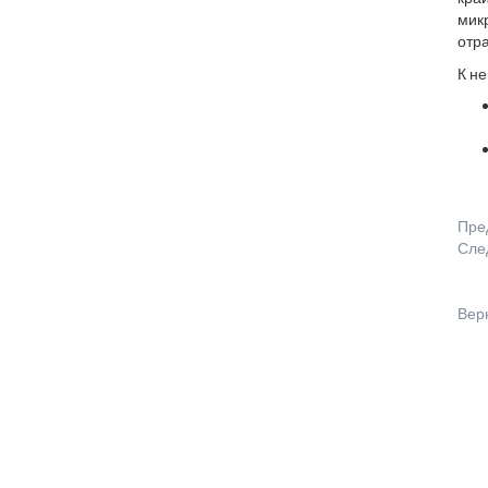
микр
отра
К н
Пре
Сле
Вер