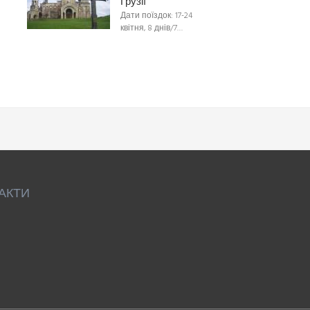
Грузії
Дати поїздок: 17-24
квітня, 8 днів/7…
АКТИ