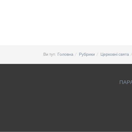
Ви тут:
Головна
Рубрики
Церковні свята
ПАР