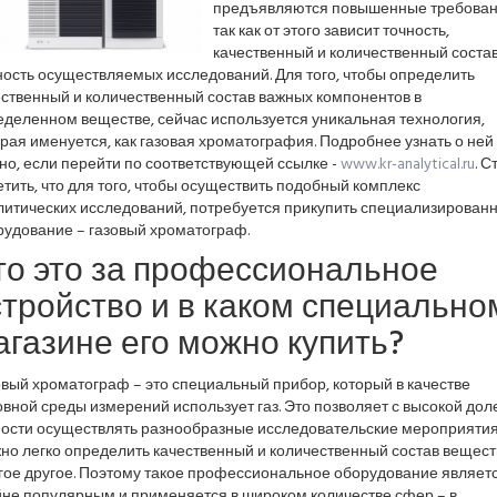
предъявляются повышенные требован
так как от этого зависит точность,
качественный и количественный состав
ость осуществляемых исследований. Для того, чтобы определить
ественный и количественный состав важных компонентов в
еделенном веществе, сейчас используется уникальная технология,
рая именуется, как газовая хроматография. Подробнее узнать о ней
но, если перейти по соответствующей ссылке -
www.kr-analytical.ru
. С
тить, что для того, чтобы осуществить подобный комплекс
литических исследований, потребуется прикупить специализирован
рудование – газовый хроматограф.
то это за профессиональное
стройство и в каком специально
агазине его можно купить?
вый хроматограф – это специальный прибор, который в качестве
вной среды измерений использует газ. Это позволяет с высокой дол
ности осуществлять разнообразные исследовательские мероприятия
но легко определить качественный и количественный состав вещест
гое другое. Поэтому такое профессиональное оборудование являет
йне популярным и применяется в широком количестве сфер – в