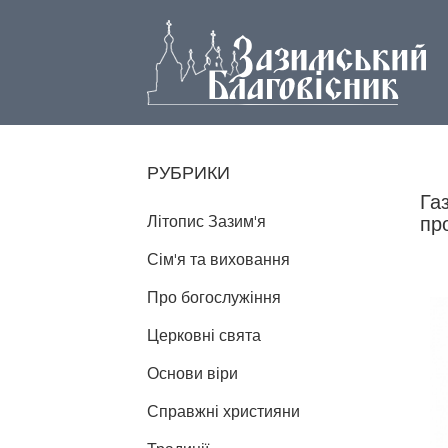
РУБРИКИ
Га
Літопис Зазим'я
пр
Сім'я та виховання
Про богослужіння
Церковні свята
Основи віри
Справжні християни