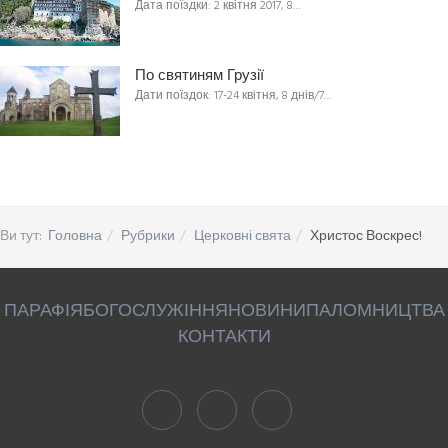
Дата поїздки: 2 квітня 2017, 8…
По святиням Грузії
Дати поїздок: 17-24 квітня, 8 днів/7…
Ви тут:
Головна
Рубрики
Церковні свята
Христос Воскрес!
ПАРАФІЯ
БОГОСЛУЖІННЯ
НОВИНИ
ПАЛОМНИЦТВА
КОНТАКТИ