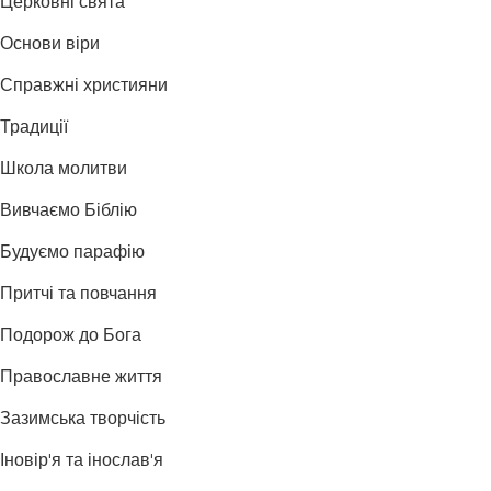
Церковні свята
Основи віри
Справжні християни
Традиції
Школа молитви
Вивчаємо Біблію
Будуємо парафію
Притчі та повчання
Подорож до Бога
Православне життя
Зазимська творчість
Іновір'я та інослав'я