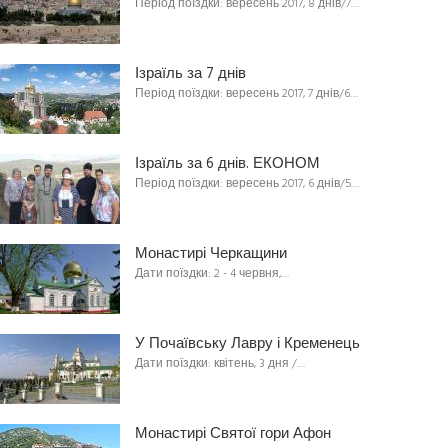
Період поїздки: вересень 2017, 8 днів/7…
Ізраїль за 7 днів
Період поїздки: вересень 2017, 7 днів/6…
Ізраїль за 6 днів. ЕКОНОМ
Період поїздки: вересень 2017, 6 днів/5…
Монастирі Черкащини
Дати поїздки: 2 - 4 червня,…
У Почаївську Лавру і Кременець
Дати поїздки: квітень, 3 дня /…
Монастирі Святої гори Афон