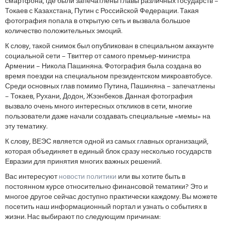
смартфона, где были запечатлены главы различных государств –
Токаев с Казахстана, Путин с Российской Федерации. Такая
фотография попала в открытую сеть и вызвала большое
количество положительных эмоций.
К слову, такой снимок был опубликован в специальном аккаунте
социальной сети – Твиттер от самого премьер-министра
Армении – Никола Пашиняна. Фотография была создана во
время поездки на специальном президентском микроавтобусе.
Среди основных глав помимо Путина, Пашиняна – запечатлены
– Токаев, Рухани, Додон, Жээнбеков. Данная фотография
вызвало очень много интересных откликов в сети, многие
пользователи даже начали создавать специальные «мемы» на
эту тематику.
К слову, ВЕЭС является одной из самых главных организаций,
которая объединяет в единый блок сразу несколько государств
Евразии для принятия многих важных решений.
Вас интересуют
новости политики
или вы хотите быть в
постоянном курсе относительно финансовой тематики? Это и
многое другое сейчас доступно практически каждому. Вы можете
посетить наш информационный портал и узнать о событиях в
жизни. Нас выбирают по следующим причинам: