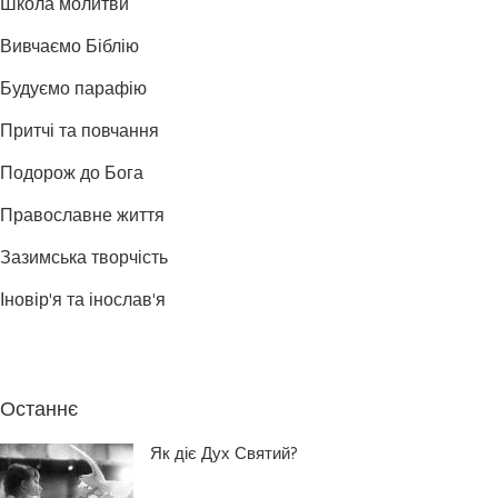
Школа молитви
Вивчаємо Біблію
Будуємо парафію
Притчі та повчання
Подорож до Бога
Православне життя
Зазимська творчість
Іновір'я та інослав'я
Останнє
Як діє Дух Святий?