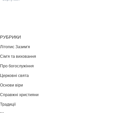
РУБРИКИ
Літопис Зазим'я
Сім'я та виховання
Про богослужіння
Церковні свята
Основи віри
Справжні християни
Традиції