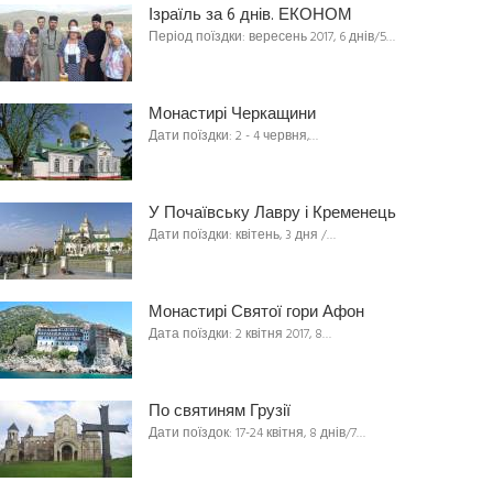
Ізраїль за 6 днів. ЕКОНОМ
Період поїздки: вересень 2017, 6 днів/5…
Монастирі Черкащини
Дати поїздки: 2 - 4 червня,…
У Почаївську Лавру і Кременець
Дати поїздки: квітень, 3 дня /…
Монастирі Святої гори Афон
Дата поїздки: 2 квітня 2017, 8…
По святиням Грузії
Дати поїздок: 17-24 квітня, 8 днів/7…