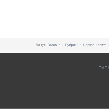
Ви тут:
Головна
Рубрики
Церковні свята
ПАР