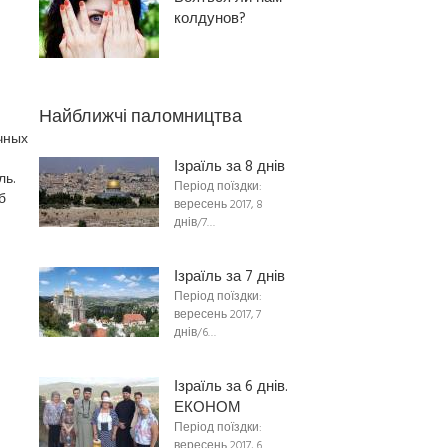
колдунов?
Найближчі паломництва
чных
Ізраїль за 8 днів
ь.
Період поїздки:
б
вересень 2017, 8
днів/7…
Ізраїль за 7 днів
Період поїздки:
вересень 2017, 7
днів/6…
Ізраїль за 6 днів.
ЕКОНОМ
Період поїздки:
вересень 2017, 6