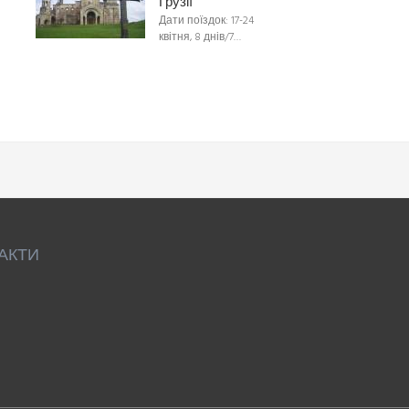
Грузії
Дати поїздок: 17-24
квітня, 8 днів/7…
АКТИ