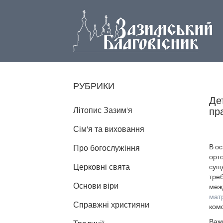
РУБРИКИ
Де
Літопис Зазим'я
пр
Сім'я та виховання
В о
Про богослужіння
орт
Церковні свята
суще
треб
Основи віри
меж
мат
Справжні християни
ком
Важ