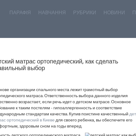
ПАРАФІЯ
НАВЧАННЯ
РУБРИКИ
НОВИНИ
П
тский матрас ортопедический, как сделать
авильный выбор
снове организации спального места лежит грамотный выбор
опедического матраса. Ответственность выбора данного изделия
ственно возрастает, если речь идет о детском матрасе. Основное
ование к таким постелям - гипоаллергенность и соответствие
дународным стандартам качества. Купив поистине качественный
дет
рас ортопедический в Киеве
для своего ребенка, вы обеспечите его
фортным, здоровым сном на годы вперед.
ность детского ортопедического матраса