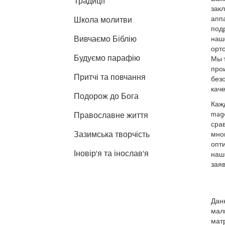
Традиції
закл
аппа
Школа молитви
под
Вивчаємо Біблію
наш
орто
Будуємо парафію
Мы 
про
Притчі та повчання
безо
кач
Подорож до Бога
Каж
magd
Православне життя
сра
Зазимська творчість
мно
опт
Іновір'я та інослав'я
наши
зая
Данн
мал
мат