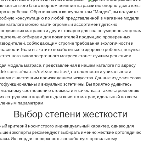
ючается в его благотворном влиянии на развитие опорно-двигатель
рата ребенка. Обратившись к консультантам “Магдек”, вы получите
робную консультацию по любой представленной в магазине модели.
ем каталоге можно найти огромный ассортимент детских
педических матрасов и других товаров для сна по умеренным ценам
тщательно отбираем для покупателей продукцию проверенных
изводителей, соблюдающим строгие требования экологичности и
пасности. Если вы хотите позаботиться о здоровье ребенка, покупка
ественного гипоаллергенного матраса станет лучшим решением.
дая модель матраса, представленная в нашем каталоге по адресу
ek.com.ua/matrasi/detskie-matrasi/, по сложности и уникальности
внима с настоящим произведением искусства. Данные изделия слож
гофункциональны и визуально эстетичны. Вы приятно удивитесь
имальному соотношению стоимости и качества, а также стремлению
х сотрудников подобрать для клиента матрас, идеальный по всем
вленным параметрам.
Выбор степени жесткости
ый критерий носит строго индивидуальный характер, однако для
ышей эксперты рекомендуют выбирать именно жесткие ортопедиче
расы. Их твердая поверхность способствует правильному