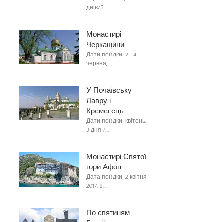
днів/5…
Монастирі
Черкащини
Дати поїздки: 2 - 4
червня,…
У Почаївську
Лавру і
Кременець
Дати поїздки: квітень,
3 дня /…
Монастирі Святої
гори Афон
Дата поїздки: 2 квітня
2017, 8…
По святиням