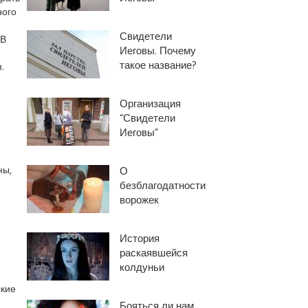
ного
Свидетели
 В
Иеговы. Почему
такое название?
.
Организация
“Свидетели
Иеговы”
ны,
О
безблагодатности
ворожек
История
раскаявшейся
колдуньи
ские
Бояться ли нам