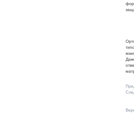
фор
защ
Орт
типо
мак
Даже
отве
матр
Пре
Сле
Вер