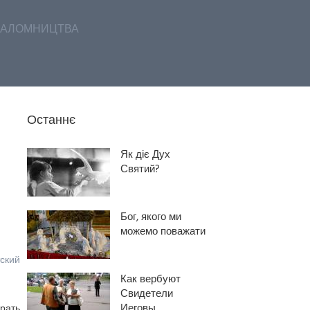
АЛОМНИЦТВА
Останнє
Як діє Дух
Святий?
Бог, якого ми
можемо поважати
ский
Как вербуют
Свидетели
Иеговы