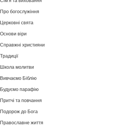
Сім'я та виховання
Про богослужіння
Церковні свята
Основи віри
Справжні християни
Традиції
Школа молитви
Вивчаємо Біблію
Будуємо парафію
Притчі та повчання
Подорож до Бога
Православне життя