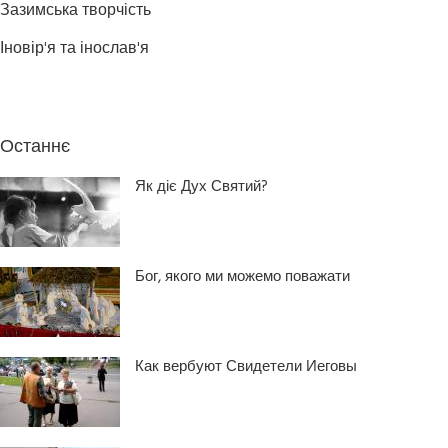
Зазимська творчість
Іновір'я та інослав'я
Останнє
Як діє Дух Святий?
Бог, якого ми можемо поважати
Как вербуют Свидетели Иеговы