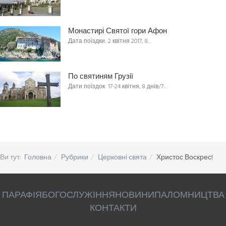
Монастирі Святої гори Афон
Дата поїздки: 2 квітня 2017, 8…
По святиням Грузії
Дати поїздок: 17-24 квітня, 8 днів/7…
Ви тут:
Головна
Рубрики
Церковні свята
Христос Воскрес!
ПАРАФІЯ
БОГОСЛУЖІННЯ
НОВИНИ
ПАЛОМНИЦТВА
КОНТАКТИ