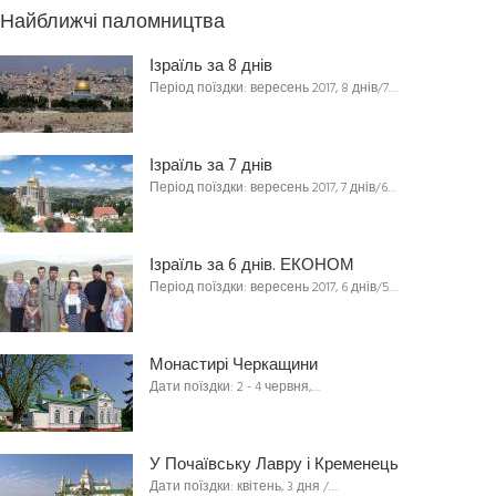
Найближчі паломництва
Ізраїль за 8 днів
Період поїздки: вересень 2017, 8 днів/7…
Ізраїль за 7 днів
Період поїздки: вересень 2017, 7 днів/6…
Ізраїль за 6 днів. ЕКОНОМ
Період поїздки: вересень 2017, 6 днів/5…
Монастирі Черкащини
Дати поїздки: 2 - 4 червня,…
У Почаївську Лавру і Кременець
Дати поїздки: квітень, 3 дня /…