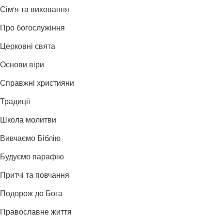
Сім'я та виховання
Про богослужіння
Церковні свята
Основи віри
Справжні християни
Традиції
Школа молитви
Вивчаємо Біблію
Будуємо парафію
Притчі та повчання
Подорож до Бога
Православне життя