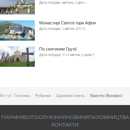
Дати поїздки: квітень, 3 дня /…
Монастирі Святої гори Афон
Дата поїздки: 2 квітня 2017, 8…
По святиням Грузії
Дати поїздок: 17-24 квітня, 8 днів/7…
Ви тут:
Головна
Рубрики
Церковні свята
Христос Воскрес!
ПАРАФІЯ
БОГОСЛУЖІННЯ
НОВИНИ
ПАЛОМНИЦТВА
КОНТАКТИ