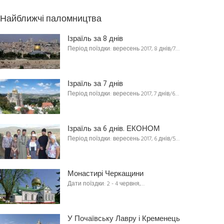
Найближчі паломництва
Ізраїль за 8 днів
Період поїздки: вересень 2017, 8 днів/7…
Ізраїль за 7 днів
Період поїздки: вересень 2017, 7 днів/6…
Ізраїль за 6 днів. ЕКОНОМ
Період поїздки: вересень 2017, 6 днів/5…
Монастирі Черкащини
Дати поїздки: 2 - 4 червня,…
У Почаївську Лавру і Кременець