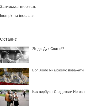
Зазимська творчість
Іновір'я та інослав'я
Останнє
Як діє Дух Святий?
Бог, якого ми можемо поважати
Как вербуют Свидетели Иеговы