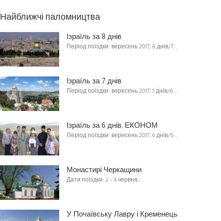
Найближчі паломництва
Ізраїль за 8 днів
Період поїздки: вересень 2017, 8 днів/7…
Ізраїль за 7 днів
Період поїздки: вересень 2017, 7 днів/6…
Ізраїль за 6 днів. ЕКОНОМ
Період поїздки: вересень 2017, 6 днів/5…
Монастирі Черкащини
Дати поїздки: 2 - 4 червня,…
У Почаївську Лавру і Кременець