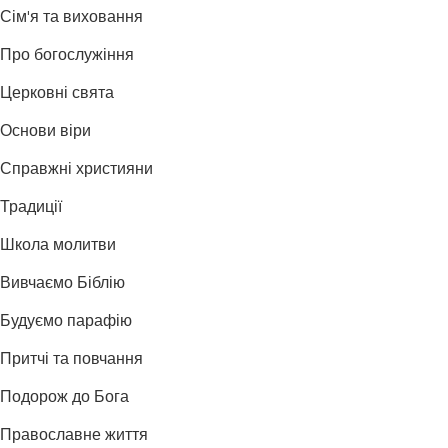
Сім'я та виховання
Про богослужіння
Церковні свята
Основи віри
Справжні християни
Традиції
Школа молитви
Вивчаємо Біблію
Будуємо парафію
Притчі та повчання
Подорож до Бога
Православне життя