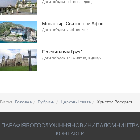
Дати поїздки: квітень, 3 дня /…
Монастирі Святої гори Афон
Дата поїздки: 2 квітня 2017, 8…
По святиням Грузії
Дати поїздок: 17-24 квітня, 8 днів/7…
Ви тут:
Головна
Рубрики
Церковні свята
Христос Воскрес!
ПАРАФІЯ
БОГОСЛУЖІННЯ
НОВИНИ
ПАЛОМНИЦТВА
КОНТАКТИ