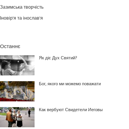
Зазимська творчість
Іновір'я та інослав'я
Останнє
Як діє Дух Святий?
Бог, якого ми можемо поважати
Как вербуют Свидетели Иеговы