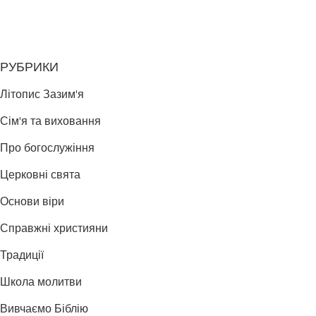
РУБРИКИ
Літопис Зазим'я
Сім'я та виховання
Про богослужіння
Церковні свята
Основи віри
Справжні християни
Традиції
Школа молитви
Вивчаємо Біблію