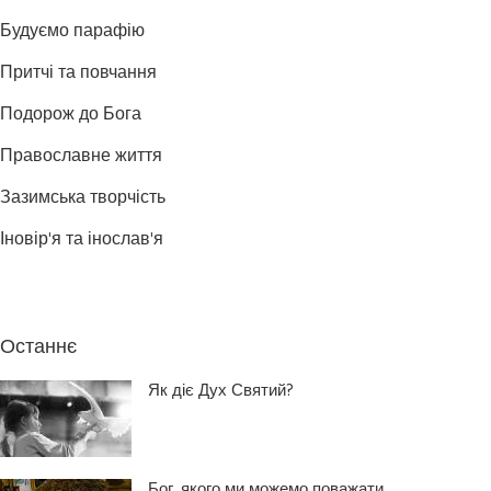
Будуємо парафію
Притчі та повчання
Подорож до Бога
Православне життя
Зазимська творчість
Іновір'я та інослав'я
Останнє
Як діє Дух Святий?
Бог, якого ми можемо поважати