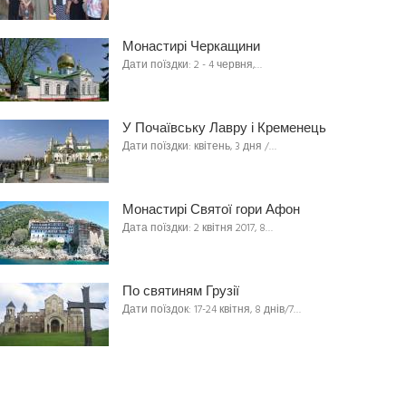
Монастирі Черкащини
Дати поїздки: 2 - 4 червня,…
У Почаївську Лавру і Кременець
Дати поїздки: квітень, 3 дня /…
Монастирі Святої гори Афон
Дата поїздки: 2 квітня 2017, 8…
По святиням Грузії
Дати поїздок: 17-24 квітня, 8 днів/7…