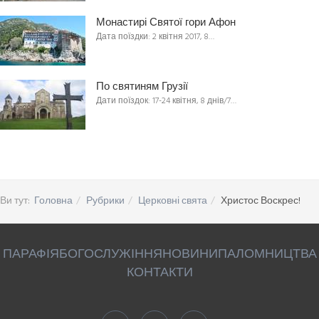
Монастирі Святої гори Афон
Дата поїздки: 2 квітня 2017, 8…
По святиням Грузії
Дати поїздок: 17-24 квітня, 8 днів/7…
Ви тут:
Головна
Рубрики
Церковні свята
Христос Воскрес!
ПАРАФІЯ
БОГОСЛУЖІННЯ
НОВИНИ
ПАЛОМНИЦТВА
КОНТАКТИ