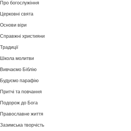
Про богослужіння
Церковні свята
Основи віри
Справжні християни
Традиції
Школа молитви
Вивчаємо Біблію
Будуємо парафію
Притчі та повчання
Подорож до Бога
Православне життя
Зазимська творчість