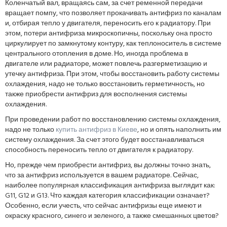
Коленчатый вал, вращаясь сам, за счет ременной передачи
вращает помпу, что позволяет прокачивать антифриз по каналам
и, отбирая тепло у двигателя, переносить его к радиатору. При
этом, потери антифриза микроскопичны, поскольку она просто
циркулирует по замкнутому контуру, как теплоноситель в системе
центрального отопления в доме. Но, иногда проблема в
двигателе или радиаторе, может повлечь разгерметизацию и
утечку антифриза. При этом, чтобы восстановить работу системы
охлаждения, надо не только восстановить герметичность, но
также приобрести антифриз для восполнения системы
охлаждения.
При проведении работ по восстановлению системы охлаждения,
надо не только
купить антифриз в Киеве
, но и опять наполнить им
систему охлаждения. За счет этого будет восстанавливаться
способность переносить тепло от двигателя к радиатору.
Но, прежде чем приобрести антифриз, вы должны точно знать,
что за антифриз используется в вашем радиаторе. Сейчас,
наиболее популярная классификация антифриза выглядит как:
G11, G12 и G13. Что каждая категория классификации означает?
Особенно, если учесть, что сейчас антифризы еще имеют и
окраску красного, синего и зеленого, а также смешанных цветов?