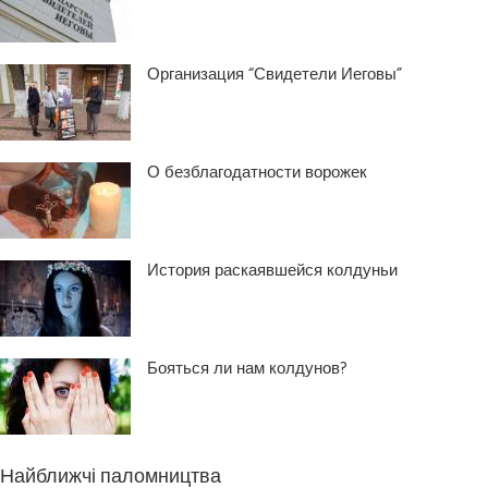
Организация “Свидетели Иеговы”
О безблагодатности ворожек
История раскаявшейся колдуньи
Бояться ли нам колдунов?
Найближчі паломництва