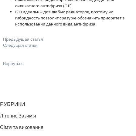
алюминиевые радиаторы идеально подходят для
силикатного антифриза (G11).
G13 идеальны для любых радиаторов, поэтому их
гибридность позволит сразу же обозначить приоритет в
использовании данного вида антифриза.
Предыдущая статья
Следущая статья
Вернуться
РУБРИКИ
Літопис Зазим'я
Сім'я та виховання