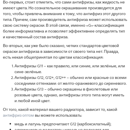
Во-первых, стоит отметить, что сами антифризы, как жидкость не
имеют цвета. Но сознательное окрашивание производится для
того, чтобы привлечь внимание к тому, что антифриз этот другого
типа. Причем, сам производитель антифриза может использовать
свою систему окраски. В этой связи, именно «G»-классификация
более информативна и позволяет эффективнее определять тип
и качественный состав антифриза.
Во-вторых, как уже было сказано, четких стандартов цветовой
окраски антифриза в зависимости от своего типа нет. Правда,
есть некая общепринятая по цветам классификация:
Антифризы G11 – как правило, или синие, или зелёные, или
сине-зелёные.
Антифризы G12, G12+, G12++ – обычно или красные со всеми
соседними оттенками: от желто-оранжевого до сиреневого.
Антифризы G13 – обычно окрашены в фиолетовые или
розовые цвета, однако, антифризы этого типа могут иметь
и любой иной цвет.
От того, какой материал вашего радиатора, зависит то, какой
антифриз оптом
вы можете использовать:
медь и латунь предпочитают G12 (карбоксилатный);