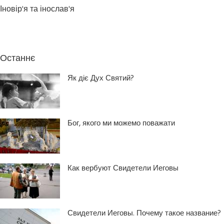
Іновір'я та інослав'я
Останнє
Як діє Дух Святий?
Бог, якого ми можемо поважати
Как вербуют Свидетели Иеговы
Свидетели Иеговы. Почему такое название?