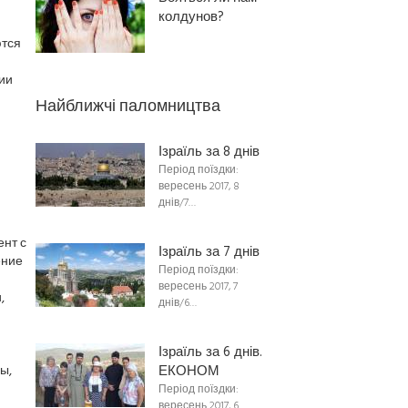
колдунов?
ются
ии
Найближчі паломництва
Ізраїль за 8 днів
Період поїздки:
вересень 2017, 8
днів/7…
ент с
Ізраїль за 7 днів
ение
Період поїздки:
вересень 2017, 7
,
днів/6…
Ізраїль за 6 днів.
ы,
ЕКОНОМ
Період поїздки:
вересень 2017, 6