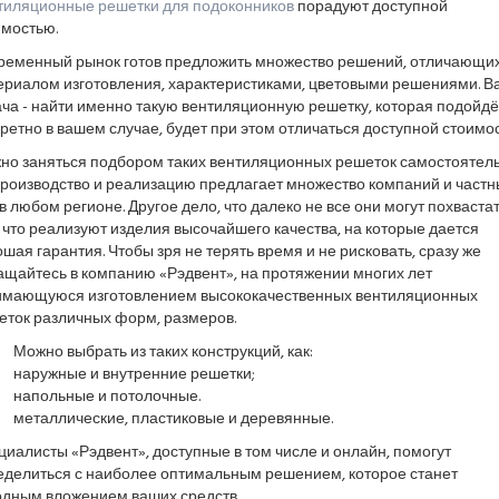
тиляционные решетки для подоконников
порадуют доступной
имостью.
ременный рынок готов предложить множество решений, отличающи
ериалом изготовления, характеристиками, цветовыми решениями. В
ча - найти именно такую вентиляционную решетку, которая подойдё
ретно в вашем случае, будет при этом отличаться доступной стоимо
но заняться подбором таких вентиляционных решеток самостоятель
производство и реализацию предлагает множество компаний и частн
в любом регионе. Другое дело, что далеко не все они могут похваста
 что реализуют изделия высочайшего качества, на которые дается
шая гарантия. Чтобы зря не терять время и не рисковать, сразу же
ащайтесь в компанию «Рэдвент», на протяжении многих лет
имающуюся изготовлением высококачественных вентиляционных
еток различных форм, размеров.
Можно выбрать из таких конструкций, как:
наружные и внутренние решетки;
напольные и потолочные.
металлические, пластиковые и деревянные.
иалисты «Рэдвент», доступные в том числе и онлайн, помогут
еделиться с наиболее оптимальным решением, которое станет
одным вложением ваших средств.