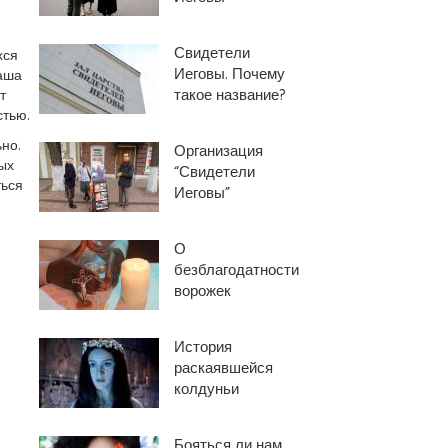
Свидетели
хся
Иеговы. Почему
аша
такое название?
т
стью.
но.
Организация
ых
“Свидетели
ться
Иеговы”
О
безблагодатности
ворожек
История
раскаявшейся
колдуньи
Бояться ли нам