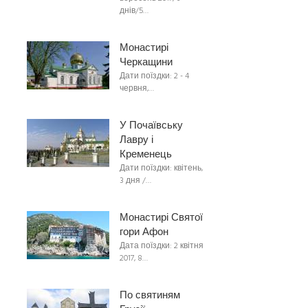
днів/5…
Монастирі
Черкащини
Дати поїздки: 2 - 4
червня,…
У Почаївську
Лавру і
Кременець
Дати поїздки: квітень,
3 дня /…
Монастирі Святої
гори Афон
Дата поїздки: 2 квітня
2017, 8…
По святиням