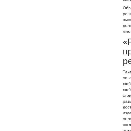
Обр
реш
выс
долг
мног
«
п
р
Так
опыт
люб
люб
стои
разм
дост
изд
онла
согл
экра