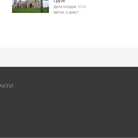
Грузії
Дати поїздок: 17-24
квітня, 8 днів/7…
АКТИ