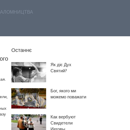
АЛОМНИЦТВА
Останнє
ого
Як діє Дух
Святий?
ая.
Бог, якого ми
ели,
можемо поважати
ьных
азу
Как вербуют
Свидетели
Иеговы