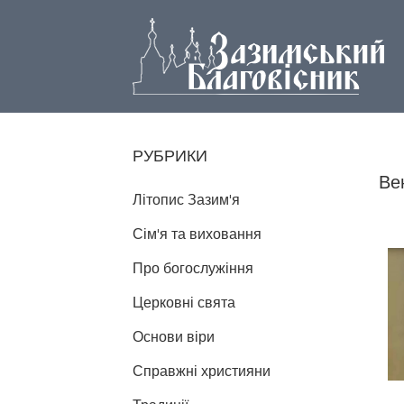
РУБРИКИ
Ве
Літопис Зазим'я
Сім'я та виховання
Про богослужіння
Церковні свята
Основи віри
Справжні християни