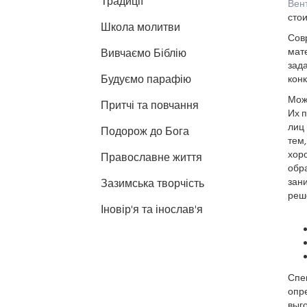
Традиції
Вен
сто
Школа молитви
Сов
мат
Вивчаємо Біблію
зада
Будуємо парафію
конк
Мож
Притчі та повчання
Их 
лиц 
Подорож до Бога
тем,
хоро
Православне життя
обр
зан
Зазимська творчість
реш
Іновір'я та інослав'я
Спец
опр
выг