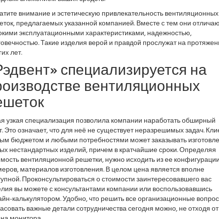
атите внимание и эстетическую привлекательность вентиляционных
еток, предлагаемых указанной компанией. Вместе с тем они отлича
окими эксплуатационными характеристиками, надежностью,
овечностью. Такие изделия верой и правдой прослужат на протяжен
их лет.
Рэдвент» специализируется на
роизводстве вентиляционных
ешеток
ая узкая специализация позволила компании наработать обширный
. Это означает, что для неё не существует неразрешимых задач. Кли
ым бюджетом и любыми потребностями может заказывать изготовл
ых нестандартных изделий, причем в кратчайшие сроки. Определяя
мость вентиляционной решетки, нужно исходить из ее конфигурации
еров, материалов изготовления. В целом цена является вполне
упной. Проконсультироваться о стоимости заинтересовавшего вас
елия вы можете с консультантами компании или воспользовавшись
йн-калькулятором. Удобно, что решить все организационные вопрос
асовать важные детали сотрудничества сегодня можно, не отходя от
на монитора.