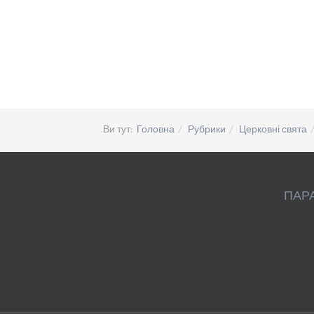
Ви тут:
Головна
Рубрики
Церковні свята
ПАР