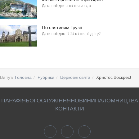
Монастирі Святої гори Афон
Дата поїздки: 2 квітня 2017, 8…
По святиням Грузії
Дати поїздок: 17-24 квітня, 8 днів/7…
Ви тут:
Головна
Рубрики
Церковні свята
Христос Воскрес!
ПАРАФІЯ
БОГОСЛУЖІННЯ
НОВИНИ
ПАЛОМНИЦТВА
КОНТАКТИ