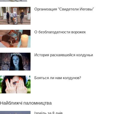
Организация “Свидетели Иеговы”
О безблагодатности ворожек
История раскаявшейся колдуньи
Бояться ли нам колдунов?
Найближчі паломництва
Ізраїль за 8 днів