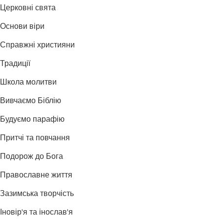
Церковні свята
Основи віри
Справжні християни
Традиції
Школа молитви
Вивчаємо Біблію
Будуємо парафію
Притчі та повчання
Подорож до Бога
Православне життя
Зазимська творчість
Іновір'я та інослав'я